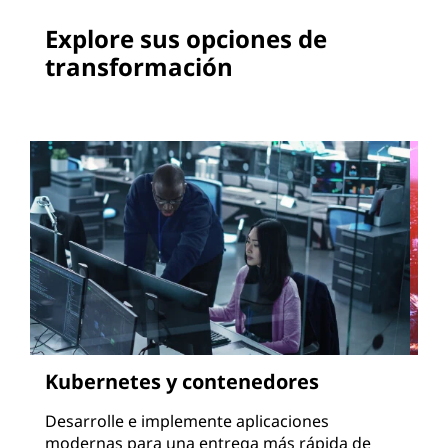
Explore sus opciones de
transformación
Kubernetes y contenedores
Ge
Desarrolle e implemente aplicaciones
Of
modernas para una entrega más rápida de
si