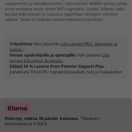
nopeammin ja tehokkaammin. Valinnainen WWAN-yhteys pitää
sinut verkossa myös ilman WiFi-signaalia. Lisäksi laitteen akku
kestää koko päivän ja latautuu tyypillisen lentojen vaihdon
aikana. Tämä on todella varteenotettava yrityslaite.
Yrityshinta:
Vain jäsenille
Liity Lenovo PRO -jäseneksi ja
säästä ›
Hinnat opiskelijoille ja opettajille:
Vain jäsenet
Liity
Lenovo Education & säästä ›
Säästä 50 % Lenovo Pron Premier Support Plus
-
palvelusta Think-PC: nopeat korjaukset, tuki ja lisäpalvelut
Osta nyt, maksa 30 päivän kuluessa.
Tilauksen
enimmäisarvo 5 000 €