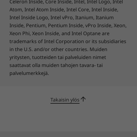
Celeron Inside, Core Inside, Intel, Intel Logo, Intel
Atom, Intel Atom Inside, Intel Core, Intel Inside,
Intel Inside Logo, Intel vPro, Itanium, Itanium
Inside, Pentium, Pentium Inside, vPro Inside, Xeon,
Xeon Phi, Xeon Inside, and Intel Optane are
Kiireiseen aikatauluusi mukautuva
trademarks of Intel Corporation or its subsidiaries
akkukesto
in the U.S. and/or other countries. Muiden
Kun teet töitä tien päällä, et ehkä pysty aina
yritysten, tuotteiden tai palveluiden nimet
löytämään vapaata pistorasiaa. Siksi ThinkPad
saattavat olla muiden tahojen tavara- tai
T495:n akku kestää jopa 12.2 tuntia.* Ja jos
palvelumerkkejä.
akun virta on loppumassa, RapidCharge-
tekniikan avulla voit ladata varauksen
80 prosenttiin vain tunnissa. Niinpä voit ladata
Takaisin ylös
akun 60 minuutin lentojen vaihdon aikana
siten, että se kestää melkein 10 tuntia.
®
*Akun kestoajat ovat arvioita, jota perustuvat MobileMark
2014 -
testituloksiin. Todellinen akun kesto vaihtelee ja riippuu useista tekijöistä,