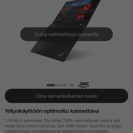
9
5
Uusia vaihtoehtoja saatavilla
ThinkPad T495
+6
Osta samankaltainen tuote
Yrityskäyttöön optimoitu kannettava
1,54 kg:n painoisen ThinkPad T495 -kannettavan avulla voit
viedä työsi mihin tahansa. Sen AMD Ryzen -suoritin ja Vega-
näytönohjain mahdollistavat työskentelyn pitempään,