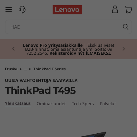
T
siirry pääsisältöön
h
i
Currently displaying item 2 of 2
n
Lenovo Pro yritysasiakkaille
| Eksklusiiviset
B2B-hinnat, oma asiantuntija ym. Soita: 09
7252 2545.
Rekisteröidy nyt ILMAISEKSI.
k
P
Etusivu
>
...
>
ThinkPad T Series
UUSIA VAIHTOEHTOJA SAATAVILLA
a
ThinkPad T495
d
Yleiskatsaus
Ominaisuudet
Tech Specs
Palvelut
T
4