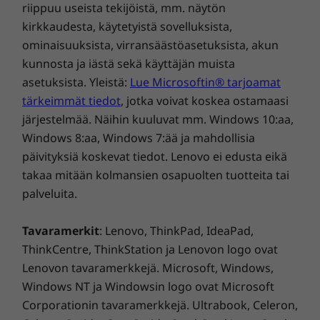
se toimii ääriolosuhteissa. Voit olla varma siitä,
riippuu useista tekijöistä, mm. näytön
että Lenovon kannettavat tarjoavat
kirkkaudesta, käytetyistä sovelluksista,
erinomaisen vastineen rahallesi ja ovat
ominaisuuksista, virransäästöasetuksista, akun
läpäisseet alan kattavimmat testaukset. Voit
kunnosta ja iästä sekä käyttäjän muista
luottaa siihen, että tämä kannettava toimii niin
asetuksista. Yleistä:
Lue Microsoftin® tarjoamat
napajäätiköillä kuin hiekkamyrskyissäkin ja
tärkeimmät tiedot
, jotka voivat koskea ostamaasi
selviää niin painottomuudesta kuin roiskeista
järjestelmää. Näihin kuuluvat mm. Windows 10:aa,
ja pudotuksistakin.
Windows 8:aa, Windows 7:ää ja mahdollisia
päivityksiä koskevat tiedot. Lenovo ei edusta eikä
takaa mitään kolmansien osapuolten tuotteita tai
palveluita.
Tavaramerkit
: Lenovo, ThinkPad, IdeaPad,
ThinkCentre, ThinkStation ja Lenovon logo ovat
Lenovon tavaramerkkejä. Microsoft, Windows,
Windows NT ja Windowsin logo ovat Microsoft
Corporationin tavaramerkkejä. Ultrabook, Celeron,