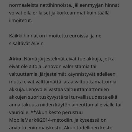
normaaleista nettihinnoista. Jälleenmyyjän hinnat
Komentoja puheohjauksella
voivat olla erilaiset ja korkeammat kuin täällä
ilmoitetut.
Cortana Premiumin avulla voit antaa
puhekomentoja T495-laitteellesi jopa toiselta
Kaikki hinnat on ilmoitettu euroissa, ja ne
puolelta huonetta. Kaksi integroitua 360
sisältävät ALV:n
asteen vapaakenttämikrofonia takaavat, että
tietokone kuulee sinut. Tiedostot löytyvät
nopeasti ja vaivattomasti. Voit myös helposti
Akku
: Nämä järjestelmät eivät tue akkuja, jotka
tarkistaa päivän tai viikon aikataulun. Sano,
eivät ole aitoja Lenovon valmistamia tai
mitä mielessäsi on, ja paranna samalla
valtuuttamia. Järjestelmät käynnistyvät edelleen,
tuottavuuttasi.
mutta eivät välttämättä lataa valtuuttamattomia
akkuja. Lenovo ei vastaa valtuuttamattomien
Testattu äärimmäisiä olosuhteita varten
akkujen suorituskyvystä tai turvallisuudesta eikä
anna takuuta niiden käytön aiheuttamalle vialle tai
Kaikkien ThinkPad-kannettavien tavoin myös
vauriolle. **Akun kesto perustuu
T495 testataan 12 eri sotilastason vaatimuksen
MobileMark®2014-metodiin, ja kyseessä on
mukaisesti, ja sille tehdään yli
200 laatutarkastusta. Näin varmistetaan, että
arvioitu enimmäiskesto. Akun todellinen kesto