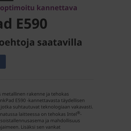
 optimoitu kannettava
ad E590
oehtoja saatavilla
s metallinen rakenne ja tehokas
inkPad E590 -kannettavasta täydellisen
, jotka suhtautuvat teknologiaan vakavasti.
®
nnatussa laitteessa on tehokas Intel
-
aksoistallennusasema ja mahdollisuus
jaimeen. Lisäksi sen vankat