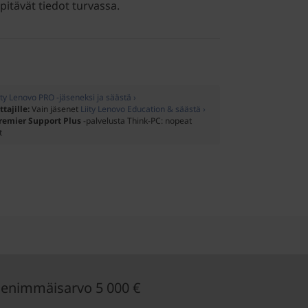
itävät tiedot turvassa.
ity Lenovo PRO -jäseneksi ja säästä ›
ttajille:
Vain jäsenet
Liity Lenovo Education & säästä ›
remier Support Plus
-palvelusta Think-PC: nopeat
t
enimmäisarvo 5 000 €