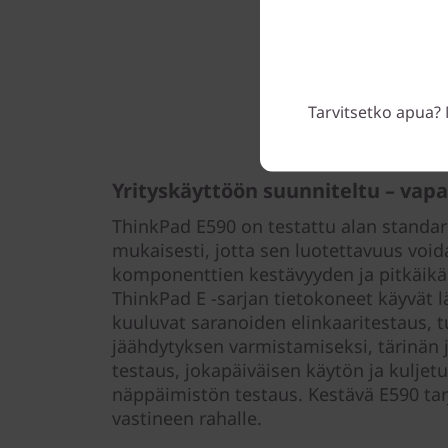
Tarvitsetko apua? 
Yrityskäyttöön suunniteltu – va
ThinkPad E590 on testattu alan standar
mukaisesti, jotta sen luotettavuus void
komponenttien kestävyyden ja pitkäikä
ThinkPad E -sarjan tietokoneet käyvät lä
kuuluvat saranoiden elinkaaritestaus, 
jäähdytyksen varmistamiseksi, tärinän j
testaus, jokapäiväisen käytön ja kuljet
näppäimistön testaus. Kestävä E590 ta
vastineen rahalle.