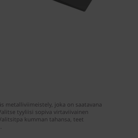
s metalliviimeistely, joka on saatavana
itse tyyliisi sopiva virtaviivainen
Valitsitpa kumman tahansa, teet
en.