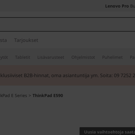
Lenovo Pro
Bu
sta
Tarjoukset
ytöt
Tabletit
Lisävarusteet
Ohjelmistot
Puhelimet
Pa
klusiiviset B2B-hinnat, oma asiantuntija ym. Soita: 09 7252 
kPad E Series
>
ThinkPad E590
Yrityskäyttöön
ThinkP
Uusia vaihtoehtoja saata