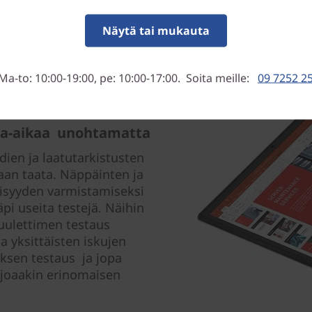
Näytä tai mukauta
Ma-to: 10:00-19:00, pe: 10:00-17:00. Soita meille:
09 7252 2
paa-aikaa unohtamatta
dien ja laatutarkistusten
aan taata. Näppäinten ja
isyyden varmistamiseksi
pi useita testejä. Näihin
tuulettimen testaus
a yksittäisten iskujen
uksen testaus ja jopa
rjoaakin erinomaisen