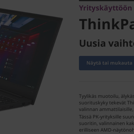
Yrityskäyttöön
ThinkP
Uusia vaiht
Näytä tai mukauta
Tyylikäs muotoilu, älykä
suorituskyky tekevät Th
valinnan ammattilaisille
Tässä PK-yrityksille suu
suoritin, valinnainen k
erilliseen AMD-näytönoh