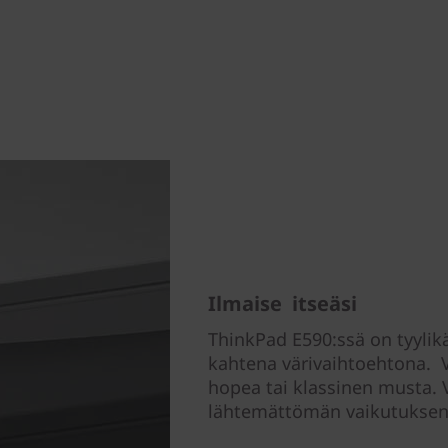
Ilmaise itseäsi
ThinkPad E590:ssä on tyylikä
kahtena värivaihtoehtona. Val
hopea tai klassinen musta. 
lähtemättömän vaikutuks