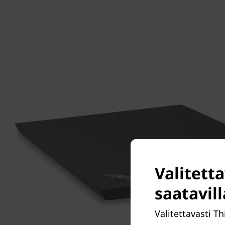
Valitetta
saatavil
Valitettavasti T