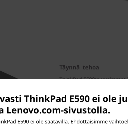
Täynnä tehoa
ThinkPad E590:n uusimmat I
nopeuttavat laitteen kaikkia
tietojenkäsittelytehtävien s
vasti ThinkPad E590 ei ole ju
mediatiedostojen avaamista 
lataamista.
la Lenovo.com-sivustolla.
hinkPad E590 ei ole saatavilla. Ehdottaisimme vaihtoe