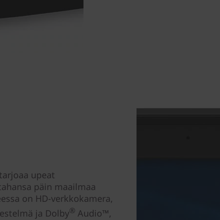
 tarjoaa upeat
tahansa päin maailmaa
tteessa on HD-verkkokamera,
®
estelmä ja Dolby
Audio™,