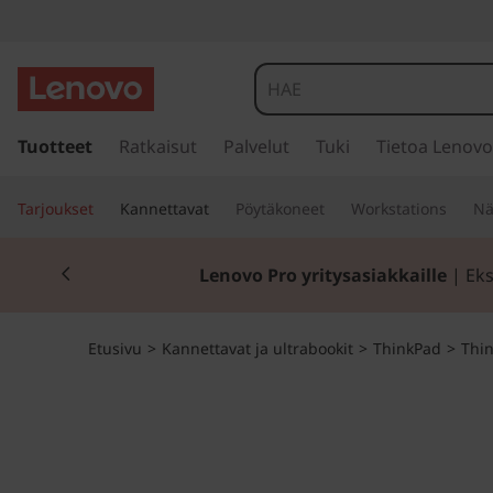
T
h
i
s
i
Tuotteet
Ratkaisut
Palvelut
Tuki
Tietoa Lenovo
n
i
r
k
Tarjoukset
Kannettavat
Pöytäkoneet
Workstations
Nä
r
y
P
Currently displaying item 2 of 2
p
Lenovo Pro yritysasiakkaille
| Eks
ä
a
ä
s
d
Etusivu
>
Kannettavat ja ultrabookit
>
ThinkPad
>
Thin
i
s
E
ä
l
5
t
ö