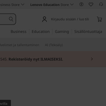
siness Store
Lenovo Education
Store
Kirjaudu sisään / luo tili
Business
Education
Gaming
Sisällöntuottaja
lvelimet ja tallentaminen
AI (Tekoäly)
2545.
Rekisteröidy nyt ILMAISEKSI.
 optimoitu kannettava
ad E590
villa