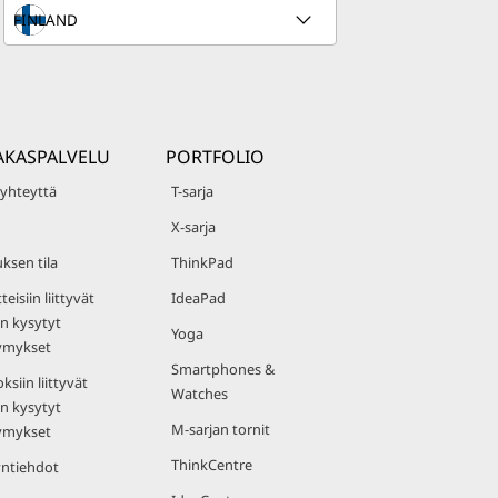
AKASPALVELU
PORTFOLIO
 yhteyttä
T-sarja
X-sarja
uksen tila
ThinkPad
teisiin liittyvät
IdeaPad
n kysytyt
Yoga
ymykset
Smartphones &
ksiin liittyvät
Watches
n kysytyt
M-sarjan tornit
ymykset
ThinkCentre
ntiehdot