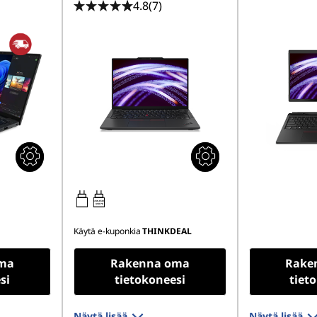
4.8
(7)
65W-65W
USB PD
Käytä e-kuponkia
THINKDEAL
ma
Rakenna oma
Rake
si
tietokoneesi
tiet
Näytä lisää
Näytä lisää