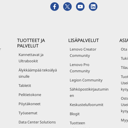
TUOTTEET JA
LISÄPALVELUT
ASI
PALVELUT
r
Lenovo Creator
Ota
Kannettavat ja
Community
Tuki
Ultrabookit
Lenovo Pro
Tila
Älykkäämpää tekoälyä
Community
sinulle
Tuot
Legion Community
Usei
Tabletit
Sähköpostikirjautumin
kys
Pelitietokone
en
Osto
Pöytäkoneet
Keskustelufoorumit
Usei
kys
Työasemat
Blogit
Myy
Data Center Solutions
Tuotteen