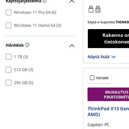
Käyttöjärjestelmä
X
65W-65W
Windows 11 Pro 64 (6)
USB PD
-
Käytä e-kuponkia
THINKD
Windows 11 Home 64 (5)
s
Rakenna o
tietokonee
a
Hårddisk
r
1 TB (3)
Näytä lisää
j
512 GB (3)
Vertaile
a
256 GB (5)
n
MUKAUTUS
PIKATOIMIT
k
ThinkPad X13 Gen 
AMD)
a
Copilot+ PC