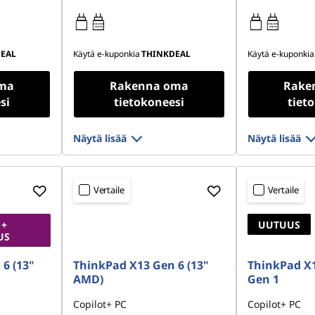
65W-65W
15W-65W
USB PD
USB PD
EAL
Käytä e-kuponkia
THINKDEAL
Käytä e-kuponkia
ma
Rakenna oma
Rake
si
tietokoneesi
tiet
Näytä lisää
Näytä lisää
Vertaile
Vertaile
 +
UUTUUS
US
6 (13"
ThinkPad X13 Gen 6 (13"
ThinkPad X
AMD)
Gen 1
Copilot+ PC
Copilot+ PC