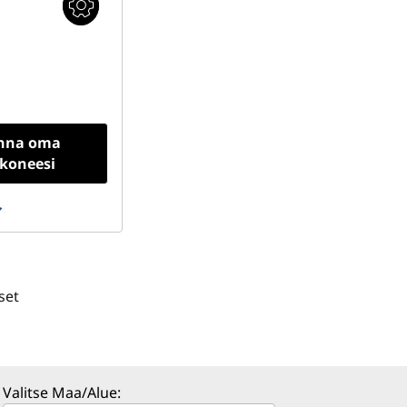
nna oma
okoneesi
set
Valitse Maa/Alue: