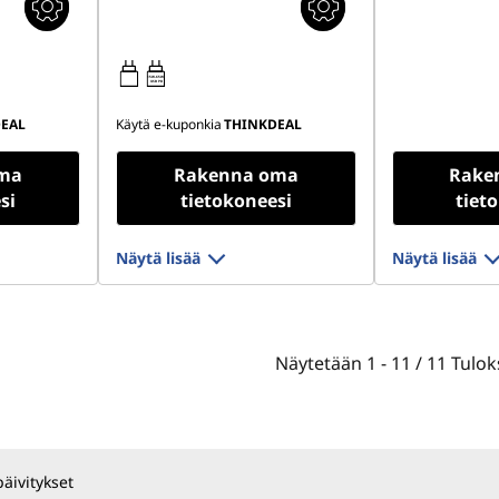
15W-65W
USB PD
EAL
Käytä e-kuponkia
THINKDEAL
ma
Rakenna oma
Rake
si
tietokoneesi
tiet
Näytä lisää
Näytä lisää
Näytetään
1 -
11
/
11
Tulok
päivitykset