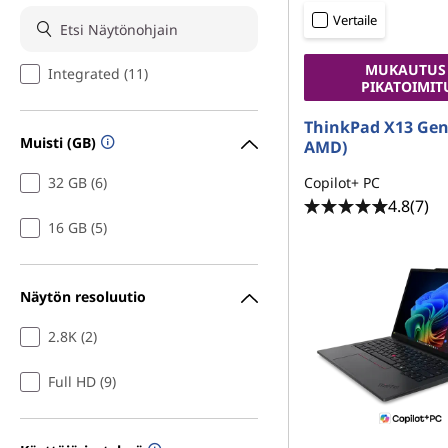
i
ö
Vertaile
m
n
MUKAUTUS
Integrated (11)
a
PIKATOIMIT
T
ThinkPad X13 Gen 
Muisti (GB)
AMD)
h
32 GB (6)
Copilot+ PC
4.8
(7)
i
16 GB (5)
n
k
Näytön resoluutio
p
2.8K (2)
a
Full HD (9)
d