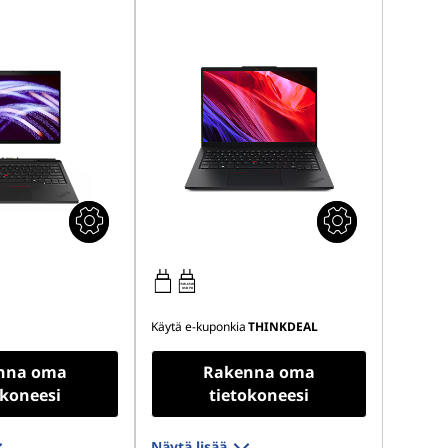
15W-65W
USB PD
Käytä e-kuponkia
THINKDEAL
nna oma
Rakenna oma
okoneesi
tietokoneesi
Näytä lisää