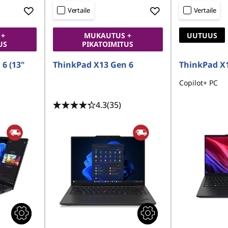
Vertaile
Vertaile
 +
MUKAUTUS +
UUTUUS
US
PIKATOIMITUS
6 (13"
ThinkPad X13 Gen 6
ThinkPad X1
Copilot+ PC
4.3
(35)