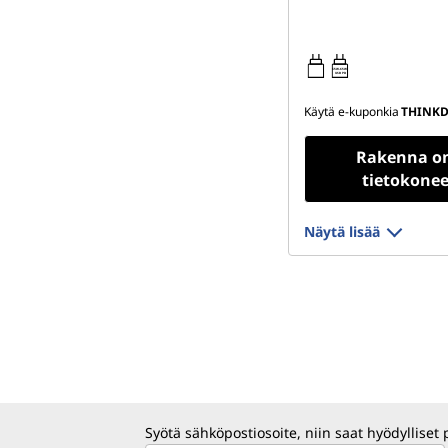
65W-65W
USB PD
Käytä e-kuponkia
THINKD
Rakenna o
tietokonee
Näytä lisää
Syötä sähköpostiosoite, niin saat hyödylliset 