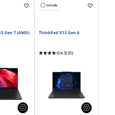
Vertaile
3 Gen 7 (AMD)
ThinkPad X13 Gen 6
4.3
(35)