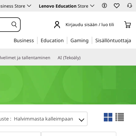
siness Store
Lenovo Education
Store
Kirjaudu sisään / luo tili
Business
Education
Gaming
Sisällöntuottaja
lvelimet ja tallentaminen
AI (Tekoäly)
uste :
Halvimmasta kalleimpaan