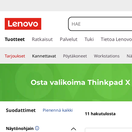
O
s
t
s
i
Tuotteet
Ratkaisut
Palvelut
Tuki
Tietoa Lenovo
a
i
r
v
Tarjoukset
Kannettavat
Pöytäkoneet
Workstations
Nä
r
y
a
p
ä
l
Osta valikoima Thinkpad X 
ä
s
i
i
s
k
Suodattimet
ä
Pienennä kaikki
11
hakutulosta
l
o
t
Näytönohjain
ö