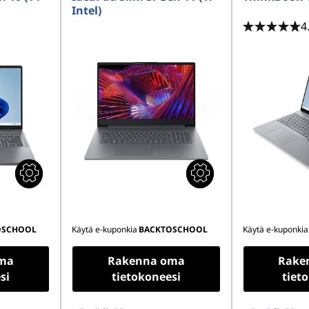
Intel)
4
OSCHOOL
Käytä e-kuponkia
BACKTOSCHOOL
Käytä e-kuponkia
ma
Rakenna oma
Rake
si
tietokoneesi
tiet