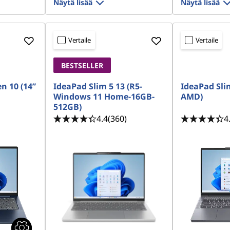
Näytä lisää
Näytä lisää
Vertaile
Vertaile
BESTSELLER
n 10 (14”
IdeaPad Slim 5 13 (R5-
IdeaPad Sli
Windows 11 Home-16GB-
AMD)
512GB)
4.4
(360)
4