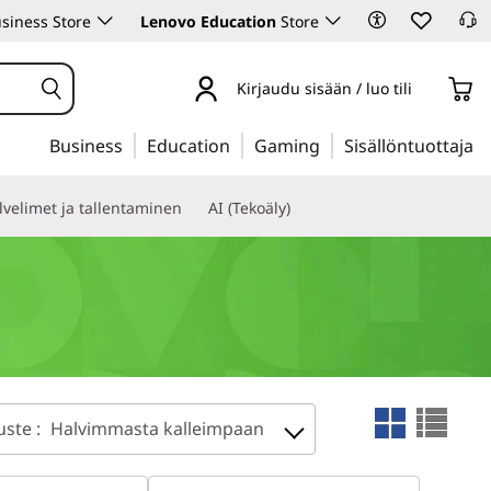
siness Store
Lenovo Education
Store
Kirjaudu sisään / luo tili
Business
Education
Gaming
Sisällöntuottaja
lvelimet ja tallentaminen
AI (Tekoäly)
uste :
Halvimmasta kalleimpaan