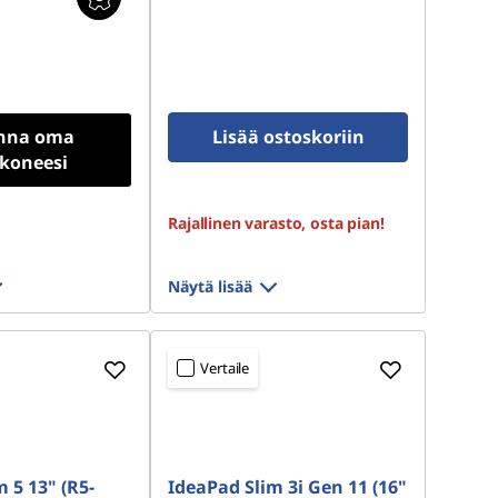
nna oma
Lisää ostoskoriin
okoneesi
Rajallinen varasto, osta pian!
Näytä lisää
Vertaile
 5 13" (R5-
IdeaPad Slim 3i Gen 11 (16"