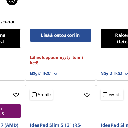
OSCHOOL
ma
Lisää ostoskoriin
Rake
si
tiet
Lähes loppuunmyyty, toimi
heti!
Näytä lisää
Näytä lisää
Vertaile
Vertaile
 +
US
 7 (AMD)
IdeaPad Slim 5 13" (R5-
IdeaPad Slim