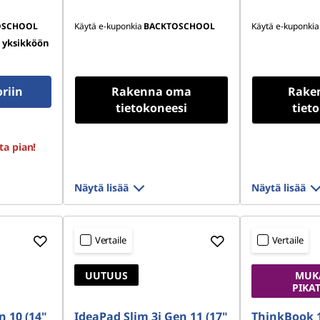
OSCHOOL
Käytä e-kuponkia
BACKTOSCHOOL
Käytä e-kuponkia
5 yksikköön
oriin
Rakenna oma
Rake
tietokoneesi
tiet
ta pian!
Näytä lisää
Näytä lisää
Vertaile
Vertaile
UUTUUS
MUK
PIKA
n 10 (14"
IdeaPad Slim 3i Gen 11 (17"
ThinkBook 