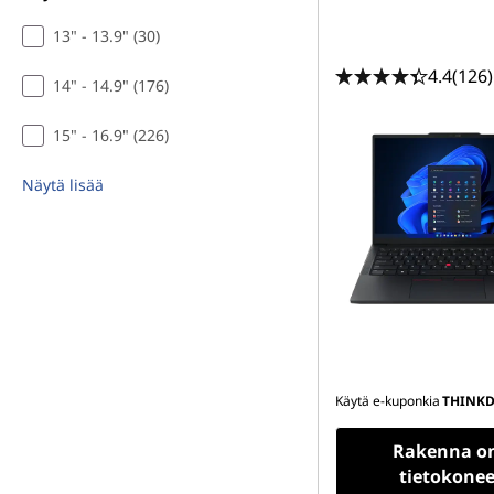
13" - 13.9" (30)
4.4
(126)
14" - 14.9" (176)
15" - 16.9" (226)
Näytä lisää
Käytä e-kuponkia
THINKD
Rakenna o
tietokonee