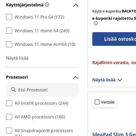
Käyttöjärjestelmä
e
Käytä e-kuponkia
BACKT
Windows 11 Pro 64 (172)
l
e-kuponki rajoitettu 
Windows 11 Home 64 (249)
m
Lisää ostosk
ä
Windows 11 Home Arm64 (10)
t
Näytä lisää
Rajallinen varasto, os
Prosessori
Näytä lisää
Vertaile
All Intel® processors (244)
All AMD processors (186)
All Snapdragon® processors
IdeaPad Slim 3 Ge