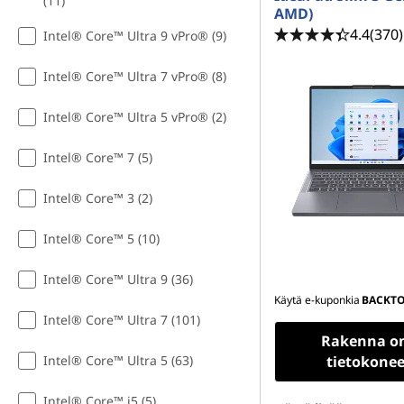
(11)
AMD)
4.4
(370)
Intel® Core™ Ultra 9 vPro® (9)
Intel® Core™ Ultra 7 vPro® (8)
Intel® Core™ Ultra 5 vPro® (2)
Intel® Core™ 7 (5)
Intel® Core™ 3 (2)
Intel® Core™ 5 (10)
Intel® Core™ Ultra 9 (36)
Käytä e-kuponkia
BACKT
Intel® Core™ Ultra 7 (101)
Rakenna o
Intel® Core™ Ultra 5 (63)
tietokonee
Intel® Core™ i5 (5)