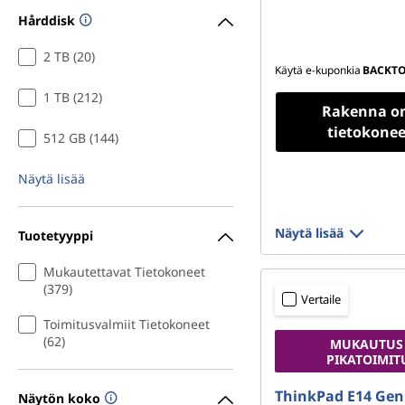
Hårddisk
2 TB (20)
Käytä e-kuponkia
BACKT
1 TB (212)
Rakenna o
tietokonee
512 GB (144)
Näytä lisää
Näytä lisää
Tuotetyyppi
Mukautettavat Tietokoneet
(379)
Vertaile
Toimitusvalmiit Tietokoneet
(62)
MUKAUTUS
PIKATOIMIT
ThinkPad E14 Gen
Näytön koko