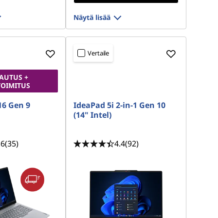
Näytä lisää
Vertaile
AUTUS +
TOIMITUS
16 Gen 9
IdeaPad 5i 2-in-1 Gen 10
(14" Intel)
.6
(35)
4.4
(92)