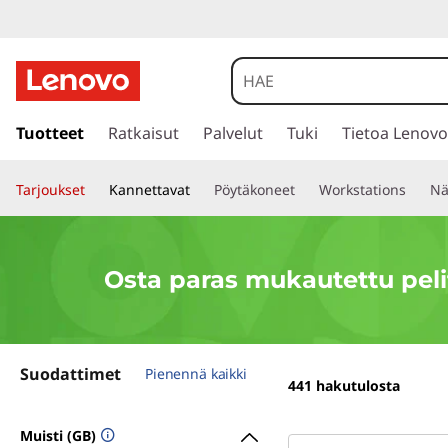
M
u
k
s
i
Tuotteet
Ratkaisut
Palvelut
Tuki
Tietoa Lenovo
a
i
r
u
Tarjoukset
Kannettavat
Pöytäkoneet
Workstations
Nä
r
y
t
p
ä
e
Osta paras mukautettu pel
ä
s
t
i
s
u
Suodattimet
ä
Pienennä kaikki
441
hakutulosta
l
t
t
Muisti (GB)
ö