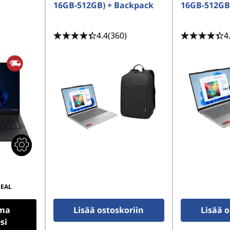
16GB-512GB) + Backpack
16GB-512GB
4.4
(360)
4
EAL
ma
Lisää ostoskoriin
Lisää o
si