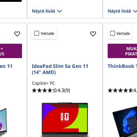
Näytä lisää
Näytä lisää
Vertaile
Vertaile
 +
MUK
US
PIKA
en 11
IdeaPad Slim 5a Gen 11
ThinkBook 
(14" AMD)
Copilot+ PC
4.3
(9)
4