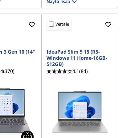
Näytä lisää
Vertaile
m 3 Gen 10 (14"
IdeaPad Slim 5 15 (R5-
Windows 11 Home-16GB-
512GB)
.4
(370)
4.1
(84)