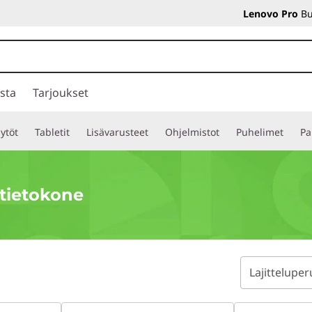
Lenovo Pro
Bu
sta
Tarjoukset
ytöt
Tabletit
Lisävarusteet
Ohjelmistot
Puhelimet
Pa
itietokone
Lajitteluper