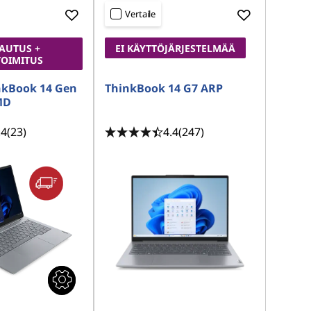
Vertaile
AUTUS +
EI KÄYTTÖJÄRJESTELMÄÄ
TOIMITUS
nkBook 14 Gen
ThinkBook 14 G7 ARP
MD
.4
(23)
4.4
(247)