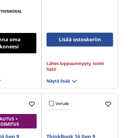
THINKDEAL
nna oma
Lisää ostoskoriin
okoneesi
Lähes loppuunmyyty, toimi
heti!
Näytä lisää
Vertaile
AUTUS +
TOIMITUS
16 Gen 9
ThinkBook 16 Gen 9