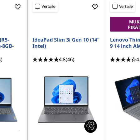
Vertaile
Vertaile
MUK
PIKA
(R5-
IdeaPad Slim 3i Gen 10 (14"
Lenovo Thi
-8GB-
Intel)
9 14 inch A
4)
4.8
(46)
4