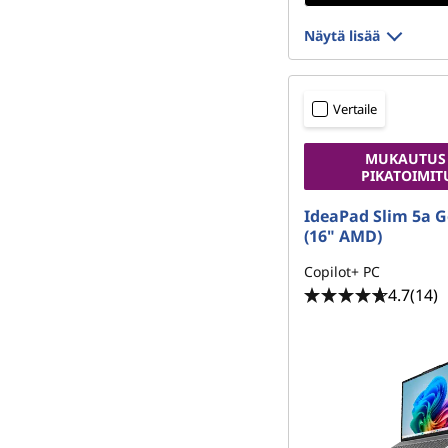
Näytä lisää
Vertaile
MUKAUTUS
PIKATOIMIT
IdeaPad Slim 5a G
(16" AMD)
Copilot+ PC
4.7
(14)