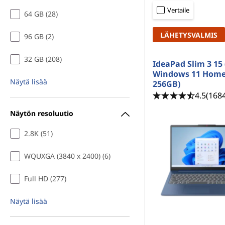
p
ö
Vertaile
64 GB (28)
e
n
LÄHETYSVALMIS
96 GB (2)
l
32 GB (208)
i
IdeaPad Slim 3 15 
Windows 11 Home
Näytä lisää
j
256GB)
4.5
(168
ä
Näytön resoluutio
r
2.8K (51)
j
WQUXGA (3840 x 2400) (6)
e
Full HD (277)
s
Näytä lisää
t