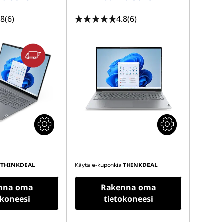
.8
(6)
4.8
(6)
THINKDEAL
Käytä e-kuponkia
THINKDEAL
nna oma
Rakenna oma
okoneesi
tietokoneesi