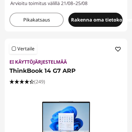
Arvioitu toimitus välillä 21/08–25/08
t
Pikakatsaus
Rakenna oma tietokonees
o
k
o
Vertaile
n
EI KÄYTTÖJÄRJESTELMÄÄ
ThinkBook 14 G7 ARP
e
(249)
e
t