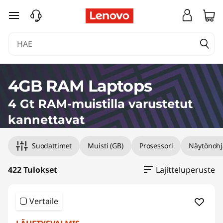
4
siirry pääsisältöön
G
t
:
4GB RAM Laptops
n
4 Gt RAM-muistilla varustetut
R
kannettavat
A
Suodattimet
Muisti (GB)
Prosessori
Näytönohj
M
422 Tulokset
Lajitteluperuste
-
m
Vertaile