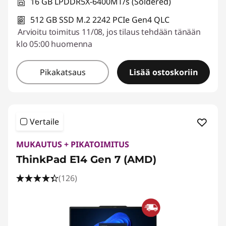
16 GB LPDDR5X-6400MT/s (Soldered)
512 GB SSD M.2 2242 PCIe Gen4 QLC
Arvioitu toimitus 11/08, jos tilaus tehdään tänään
klo 05:00 huomenna
Pikakatsaus
Lisää ostoskoriin
Vertaile
MUKAUTUS + PIKATOIMITUS
ThinkPad E14 Gen 7 (AMD)
(126)