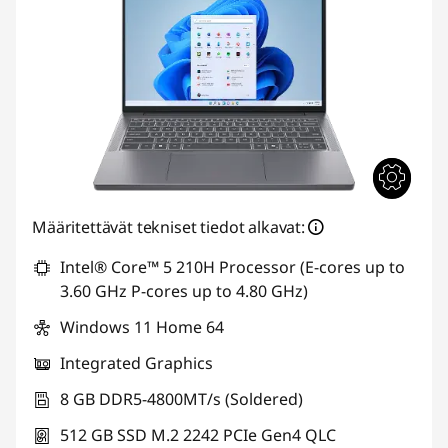
n
e
t
t
a
v
Määritettävät tekniset tiedot alkavat:
a
Intel® Core™ 5 210H Processor (E-cores up to
3.60 GHz P-cores up to 4.80 GHz)
t
Windows 11 Home 64
t
Integrated Graphics
i
8 GB DDR5-4800MT/s (Soldered)
e
512 GB SSD M.2 2242 PCIe Gen4 QLC