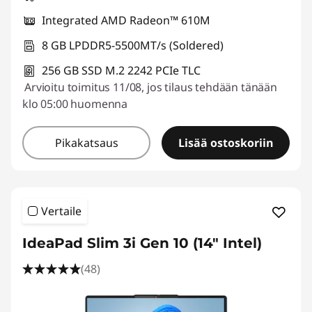
u
Integrated AMD Radeon™ 610M
s
8 GB LPDDR5-5500MT/s (Soldered)
256 GB SSD M.2 2242 PCIe TLC
t
Arvioitu toimitus 11/08, jos tilaus tehdään tänään
e
klo 05:00 huomenna
t
Pikakatsaus
Lisää ostoskoriin
u
t
Vertaile
k
IdeaPad Slim 3i Gen 10 (14" Intel)
a
(48)
n