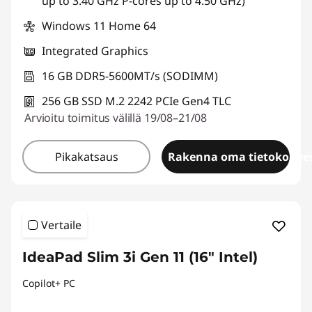
up to 3.40 GHz P-cores up to 4.50 GHz)
Windows 11 Home 64
Integrated Graphics
16 GB DDR5-5600MT/s (SODIMM)
256 GB SSD M.2 2242 PCIe Gen4 TLC
Arvioitu toimitus välillä 19/08–21/08
Pikakatsaus
Rakenna oma tietokonees
Vertaile
IdeaPad Slim 3i Gen 11 (16" Intel)
Copilot+ PC