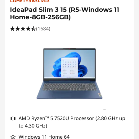
u
LÄHETYSVALMIS
IdeaPad Slim 3 15 (R5-Windows 11
i
Home-8GB-256GB)
s
(1684)
t
i
l
l
a
v
a
AMD Ryzen™ 5 7520U Processor (2.80 GHz up
to 4.30 GHz)
r
Windows 11 Home 64