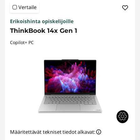
Vertaile
Erikoishinta opiskelijoille
ThinkBook 14x Gen 1
Copilot+ PC
Määritettävät tekniset tiedot alkavat: