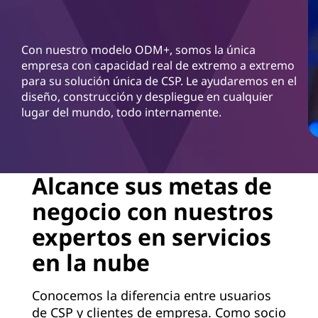
d
S
Con nuestro modelo ODM+, somos la única
e
empresa con capacidad real de extremo a extremo
para su solución única de CSP. Le ayudaremos en el
r
diseño, construcción y despliegue en cualquier
lugar del mundo, todo internamente.
v
i
c
Alcance sus metas de
negocio con nuestros
e
expertos en servicios
P
en la nube
r
Conocemos la diferencia entre usuarios
o
de CSP y clientes de empresa. Como socio