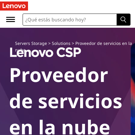
L
e
n
o
Servers Storage
>
Solutions
>
Proveedor de servicios en la
nube
v
Proveedor
o
C
de servicios
l
o
en la nube
u