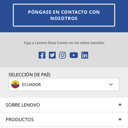
PÓNGASE EN CONTACTO CON
NOSOTROS
Siga a Lenovo Data Center en las redes sociales:
O
O
O
O
O
p
p
p
p
p
e
e
e
e
e
SELECCIÓN DE PAÍS
n
n
n
n
n
ECUADOR
s
s
s
s
s
SOBRE LENOVO
a
a
a
a
a
n
n
n
n
n
PRODUCTOS