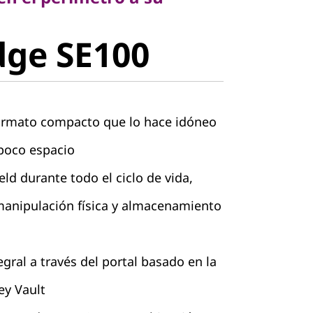
ge SE100
dge SE100
formato compacto que lo hace idóneo
poco espacio
ld durante todo el ciclo de vida,
manipulación física y almacenamiento
gral a través del portal basado en la
ey Vault