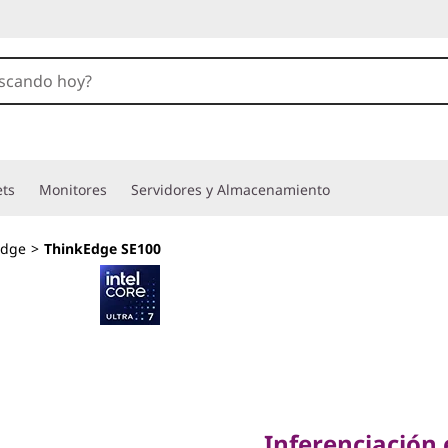
ets
Monitores
Servidores y Almacenamiento
Edge
>
ThinkEdge SE100
Inferenciación en 
alcance
Inferenciación 