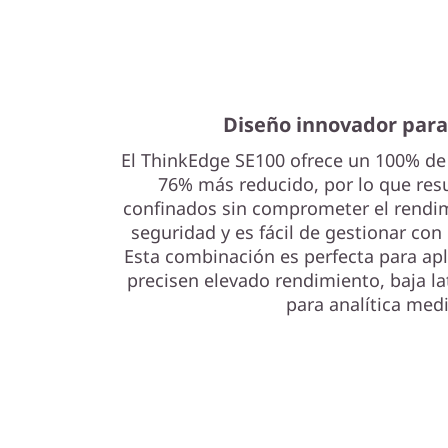
d
a
p
Diseño innovador para
r
El ThinkEdge SE100 ofrece un 100% de
u
76% más reducido, por lo que resu
confinados sin comprometer el rendim
e
seguridad y es fácil de gestionar con 
Esta combinación es perfecta para ap
b
precisen elevado rendimiento, baja la
a
para analítica medi