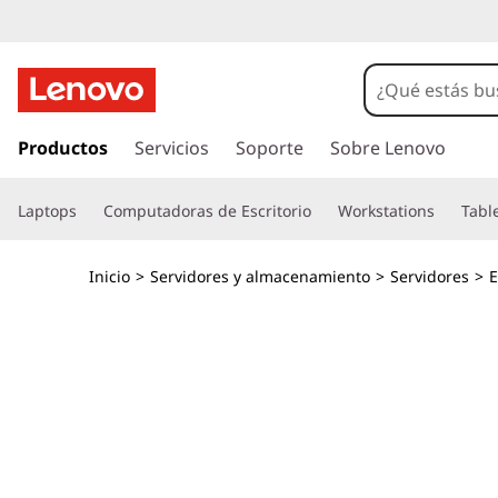
C
o
m
I
r
Productos
Servicios
Soporte
Sobre Lenovo
p
a
l
a
Laptops
Computadoras de Escritorio
Workstations
Tabl
c
o
c
n
Inicio
>
Servidores y almacenamiento
>
Servidores
>
t
t
e
n
o
i
d
y
o
p
s
r
i