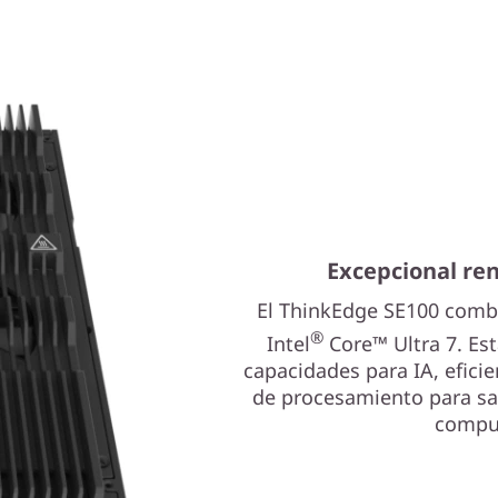
Excepcional re
El ThinkEdge SE100 combi
®
Intel
Core™ Ultra 7. Es
capacidades para IA, efici
de procesamiento para sat
comput