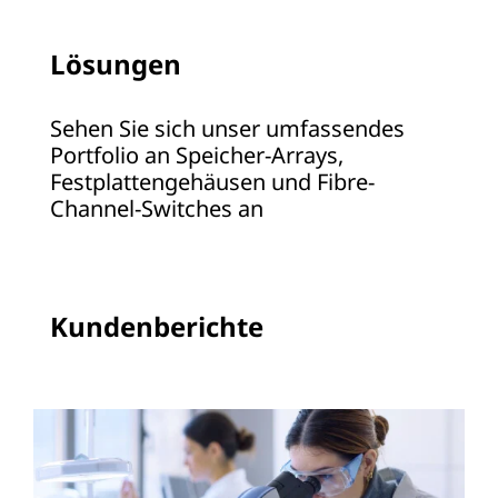
t
Lösungen
o
r
Sehen Sie sich unser umfassendes
Portfolio an Speicher-Arrays,
a
Festplattengehäusen und Fibre-
Channel-Switches an
g
e
Kundenberichte