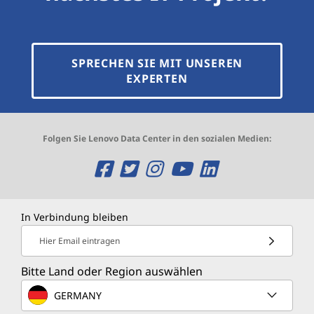
SPRECHEN SIE MIT UNSEREN
EXPERTEN
Folgen Sie Lenovo Data Center in den sozialen Medien:
O
O
O
O
O
p
p
p
p
p
e
e
e
e
e
In Verbindung bleiben
n
n
n
n
n
Hier Email eintragen
s
s
s
s
s
Bitte Land oder Region auswählen
a
a
a
a
a
GERMANY