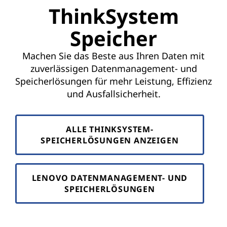
D
ThinkSystem
a
Speicher
t
Machen Sie das Beste aus Ihren Daten mit
a
zuverlässigen Datenmanagement- und
Speicherlösungen für mehr Leistung, Effizienz
C
und Ausfallsicherheit.
e
n
ALLE THINKSYSTEM-
SPEICHERLÖSUNGEN ANZEIGEN
t
e
LENOVO DATENMANAGEMENT- UND
SPEICHERLÖSUNGEN
r
S