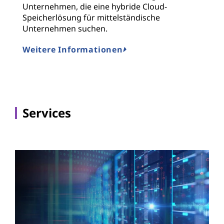
V
Unternehmen, die eine hybride Cloud-
R
Speicherlösung für mittelständische
u
Unternehmen suchen.
S
Weitere Informationen
M
Services