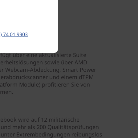
) 74 01 9903
ügt über eine aktualisierte Suite
cherheitslösungen sowie über AMD
einer Webcam-Abdeckung, Smart Power
ngerabdruckscanner und einem dTPM
latform Module) profitieren Sie von
smen.
t
ebook wird auf 12 militärische
 und mehr als 200 Qualitätsprüfungen
t unter Extrembedingungen reibungslos