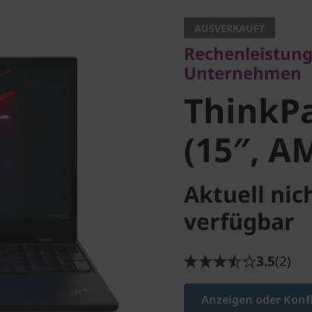
Unternehmen
AUSVERKAUFT
ThinkPad
Rechenleistung
Unternehmen
(15″, AM
ThinkPa
(15″, A
Aktuell nic
verfügbar
3.5
(2)
Anzeigen oder Konf