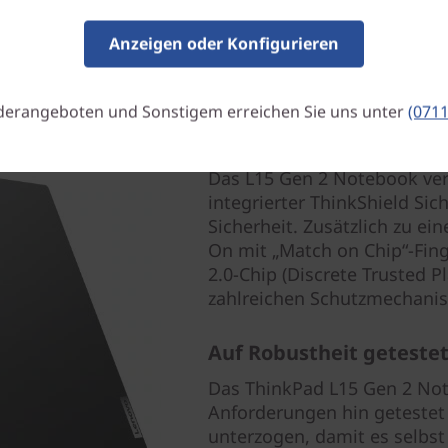
Anzeigen oder Konfigurieren
derangeboten und Sonstigem erreichen Sie uns unter
(0711
Robuste Sicherheit
Das L15 Gen 2 Notebook verf
integrierter ThinkShield Si
Sicherheit. Zusätzlich zu 
On mit „Match on Chip“-Fi
2.0-Chip (Discrete Trusted P
zahlreichen Schutzmechani
Auf Robustheit geteste
Das ThinkPad L15 Gen 2 Not
Anforderungen hin getestet
unterzogen, damit es selbs