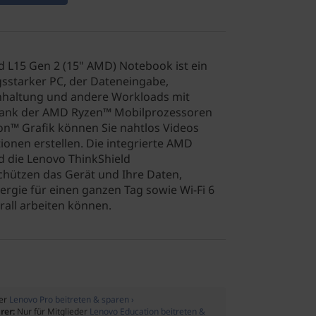
 L15 Gen 2 (15" AMD) Notebook ist ein
ngsstarker PC, der Dateneingabe,
haltung und andere Workloads mit
. Dank der AMD Ryzen™ Mobilprozessoren
on™ Grafik können Sie nahtlos Videos
onen erstellen. Die integrierte AMD
d die Lenovo ThinkShield
chützen das Gerät und Ihre Daten,
rgie für einen ganzen Tag sowie Wi-Fi 6
all arbeiten können.
der
Lenovo Pro beitreten & sparen ›
rer:
Nur für Mitglieder
Lenovo Education beitreten &