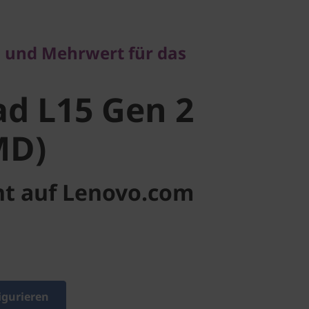
 L15 Gen 2
 und Mehrwert für das
D)
d L15 Gen 2
MD)
ht auf Lenovo.com
igurieren