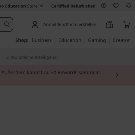
vo Education
Store
Certified Refurbished
Anmelden/Konto erstellen
Shop:
Business
Education
Gaming
Creator
KI (Künstliche Intelligenz)
rei. Außerdem kannst du 3X Rewards sammeln.
nd Mehrwert für das