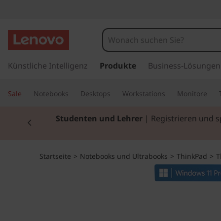
T
h
i
z
u
Künstliche Intelligenz
Produkte
Business-Lösungen
n
m
H
k
Sale
Notebooks
Desktops
Workstations
Monitore
a
u
P
Currently displaying item 2 of 3
Studenten und Lehrer
| Registrieren und 
p
t
a
i
n
d
Startseite
>
Notebooks und Ultrabooks
>
ThinkPad
>
T
h
a
L
l
t
1
s
p