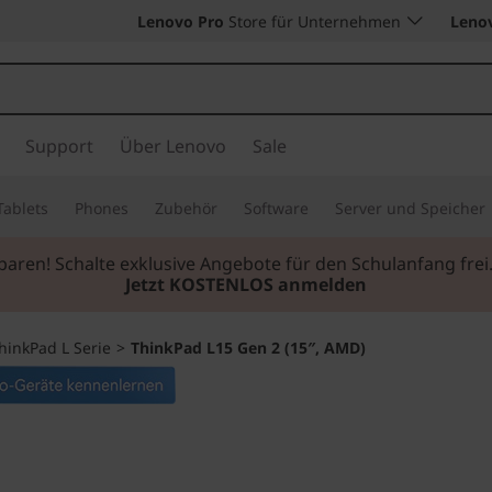
Lenovo Pro
Store für Unternehmen
Leno
Support
Über Lenovo
Sale
Tablets
Phones
Zubehör
Software
Server und Speicher
sparen! Schalte exklusive Angebote für den Schulanfang f
Jetzt KOSTENLOS anmelden
hinkPad L Serie
>
ThinkPad L15 Gen 2 (15″, AMD)
Rechenleistung u