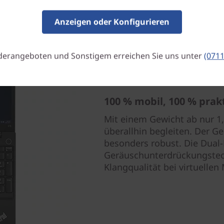
Anzeigen oder Konfigurieren
derangeboten und Sonstigem erreichen Sie uns unter
(0711
100 % mobil, 100 % prak
Mit einem Gewicht ab nur 1
überallhin begleiten. Der G
besonders robust. Die Dual
Geräuschunterdrückungstec
Klangqualität bei virtuellen