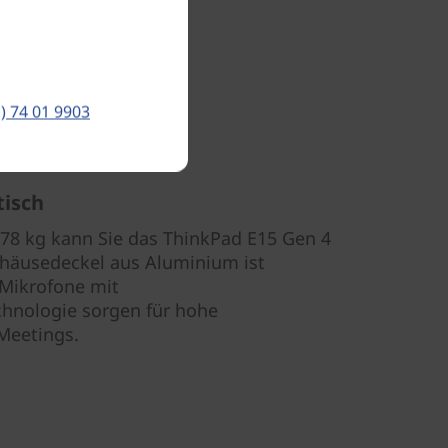
) 74 01 9903
tisch
,78 kg kann Sie das ThinkPad E15 Gen 4
ehäusedeckel aus Aluminium ist
-Mikrofone mit
hnologie sorgen für hohe
 Meetings.