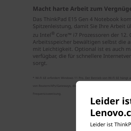
Macht harte Arbeit zum Vergnüg
Das ThinkPad E15 Gen 4 Notebook komb
Spitzenleistung, damit Sie Ihre Arbeit ü
®
zu Intel
Core™ i7 Prozessoren der 12. 
Arbeitsspeicher bewältigen selbst die
mit Leichtigkeit. Optional ist es auch m
verfügbar, die für schnellere Internet
sorgt.
* Wi-Fi 6E erfordert Windows 11 Pro. Der Betrieb von Wi-Fi 6E hängt
von Routern/APs/Gateways, die Wi-Fi 6E unterstützen, sowie von den 
Frequenzzuweisung.
Leider is
Lenovo.c
Leider ist Think