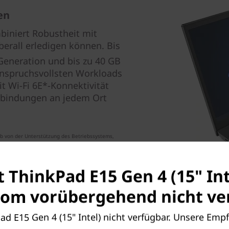
en
iniert Robustheit mit
berall erledigen können. Bis
Generation und bis zu 40 GB
 anspruchsvollsten Workloads
it Wi-Fi 6E*-Konnektivität
verbindungen an jedem Ort
 ab von der Unterstützung des Betriebssystems,
regionalen behördlichen Zertifizierungen und der
t ThinkPad E15 Gen 4 (15" Int
om vorübergehend nicht ver
Pad E15 Gen 4 (15" Intel) nicht verfügbar. Unsere Emp