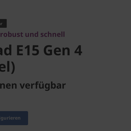
bust und schnell
 E15 Gen 4
ar
 robust und schnell
l)
d E15 Gen 4
el)
nen verfügbar
igurieren