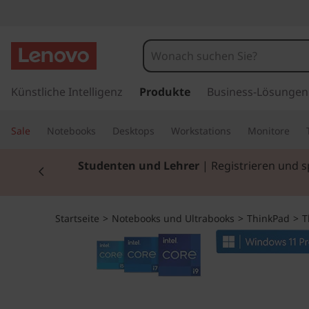
T
h
i
z
u
Künstliche Intelligenz
Produkte
Business-Lösungen
n
m
H
k
Sale
Notebooks
Desktops
Workstations
Monitore
a
u
P
Currently displaying item 2 of 3
Studenten und Lehrer
| Registrieren und 
p
t
a
i
n
d
Startseite
>
Notebooks und Ultrabooks
>
ThinkPad
>
T
h
a
E
l
t
1
s
p