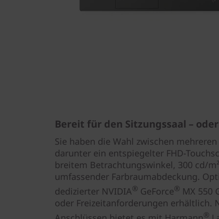
Bereit für den Sitzungssaal – ode
Sie haben die Wahl zwischen mehreren 3
darunter ein entspiegelter FHD-Touchscr
breitem Betrachtungswinkel, 300 cd/m²
umfassender Farbraumabdeckung. Optio
®
®
dedizierter NVIDIA
GeForce
MX 550 Gr
oder Freizeitanforderungen erhältlich. 
®
Anschlüssen bietet es mit Harmann
La