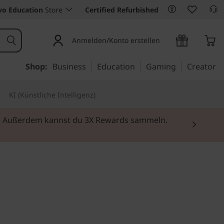
vo Education
Store
Certified Refurbished
Anmelden/Konto erstellen
Shop:
Business
Education
Gaming
Creator
KI (Künstliche Intelligenz)
rei. Außerdem kannst du 3X Rewards sammeln.