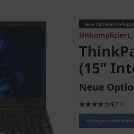
Unkompliziert, ro
ThinkPad
Neue Optionen verfügb
Unkompliziert,
(15" Inte
ThinkPa
(15" Int
Neue Optio
4
(21)
Anzeigen oder Konf