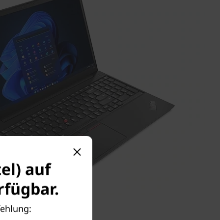
el) auf
fügbar.
fehlung: