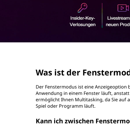
e
r
n
i
n
s
g
e
t
n
e
page hero 2/3
r
Was ist der Fenstermo
m
o
Der Fenstermodus ist eine Anzeigeoption b
Anwendung in einem Fenster läuft, anstatt
d
ermöglicht Ihnen Multitasking, da Sie a
Spiel oder Programm läuft.
u
Kann ich zwischen Fenstermo
s