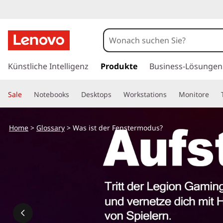
W
a
s
z
u
Künstliche Intelligenz
Produkte
Business-Lösungen
i
m
H
s
Sale
Notebooks
Desktops
Workstations
Monitore
a
u
t
p
Home
>
Glossary
> Was ist der Fenstermodus?
t
d
i
n
e
h
a
r
l
t
F
s
p