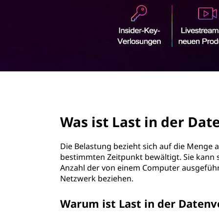
i
r
n
i
n
d
g
e
e
n
r
page hero 2/3
D
Was ist Last in der Da
a
t
Die Belastung bezieht sich auf die Menge a
bestimmten Zeitpunkt bewältigt. Sie kann s
e
Anzahl der von einem Computer ausgeführ
Netzwerk beziehen.
n
Warum ist Last in der Datenv
v