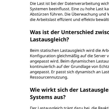
Die Last ist bei der Datenverarbeitung wich
e
Systemen beeinflusst. Eine zu hohe Last
Abstürzen führen. Die Überwachung und Ve
r
die Arbeitslast effizient und effektiv bewä
a
Was ist der Unterschied zwi
r
Lastausgleich?
b
Beim statischen Lastausgleich wird die Ar
Konfiguration gleichmäßig auf die Server ver
e
angepasst wird. Beim dynamischen Lastausg
kontinuierlich auf der Grundlage von Ech
i
angepasst. Er passt sich dynamisch an La
Ressourcennutzung.
t
u
Wie wirkt sich der Lastausgle
Systems aus?
n
Der Lastausgleich trägt dazu bei, die Reak