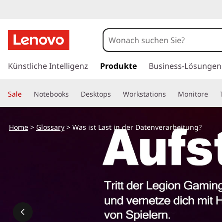
W
a
s
z
u
Künstliche Intelligenz
Produkte
Business-Lösungen
i
m
H
s
Sale
Notebooks
Desktops
Workstations
Monitore
a
u
t
p
Home
>
Glossary
> Was ist Last in der Datenverarbeitung?
t
L
i
n
a
h
a
s
l
t
t
s
p