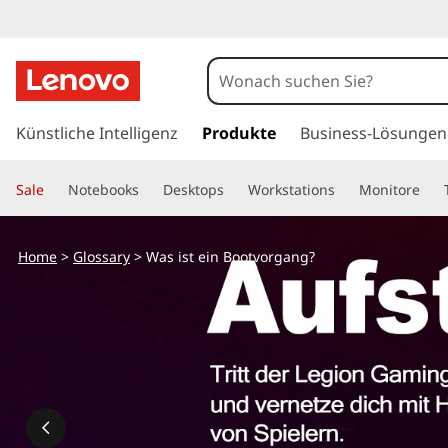
z
u
Künstliche Intelligenz
Produkte
Business-Lösungen
m
H
Sale
Notebooks
Desktops
Workstations
Monitore
a
u
p
Home
>
Glossary
> Was ist ein Bootvorgang?
t
i
n
h
a
l
t
s
p