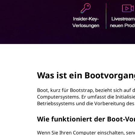
r
i
n
g
e
n
page hero 2/3
Was ist ein Bootvorgan
Boot, kurz für Bootstrap, bezieht sich auf
Computersystems. Er umfasst die Initiali
Betriebssystems und die Vorbereitung de
Wie funktioniert der Boot-V
Wenn Sie Ihren Computer einschalten, sen