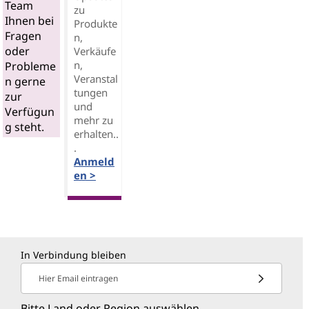
Team
zu
Ihnen bei
Produkte
Fragen
n,
oder
Verkäufe
n,
Probleme
Veranstal
n gerne
tungen
zur
und
Verfügun
mehr zu
g steht.
erhalten..
.
Anmeld
en >
In Verbindung bleiben
Hier Email eintragen
Bitte Land oder Region auswählen