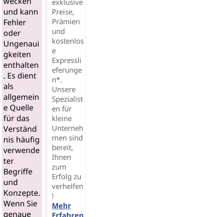
wecken
exklusive
und kann
Preise,
Prämien
Fehler
und
oder
kostenlos
Ungenaui
e
gkeiten
Expressli
enthalten
eferunge
. Es dient
n*.
als
Unsere
allgemein
Spezialist
e Quelle
en für
für das
kleine
Unterneh
Verständ
men sind
nis häufig
bereit,
verwende
Ihnen
ter
zum
Begriffe
Erfolg zu
und
verhelfen
Konzepte.
!
Wenn Sie
Mehr
genaue
Erfahren