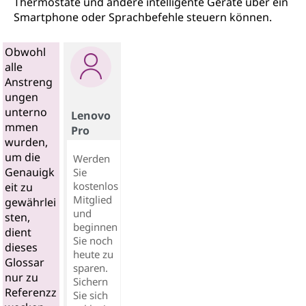
Thermostate und andere intelligente Geräte über ein
Smartphone oder Sprachbefehle steuern können.
Obwohl
alle
Anstreng
ungen
unterno
Lenovo
mmen
Pro
wurden,
um die
Werden
Genauigk
Sie
kostenlos
eit zu
Mitglied
gewährlei
und
sten,
beginnen
dient
Sie noch
dieses
heute zu
Glossar
sparen.
nur zu
Sichern
Referenzz
Sie sich