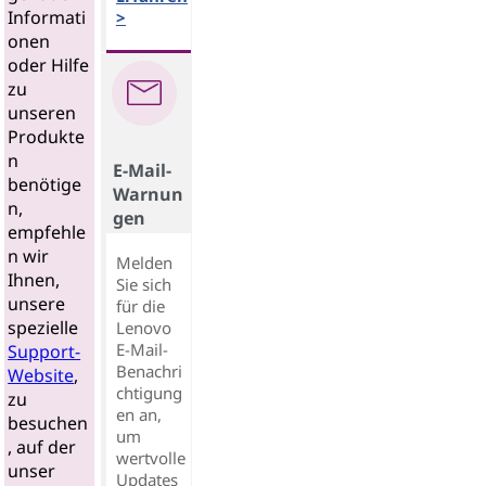
Informati
>
onen
oder Hilfe
zu
unseren
Produkte
n
E-Mail-
benötige
Warnun
n,
gen
empfehle
n wir
Melden
Ihnen,
Sie sich
unsere
für die
spezielle
Lenovo
E-Mail-
Support-
Benachri
Website
,
chtigung
zu
en an,
besuchen
um
, auf der
wertvolle
unser
Updates