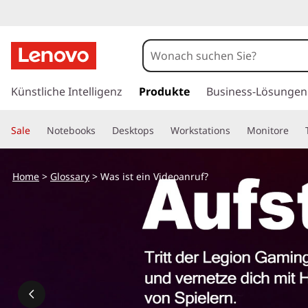
W
a
s
z
u
Künstliche Intelligenz
Produkte
Business-Lösungen
i
m
H
s
Sale
Notebooks
Desktops
Workstations
Monitore
a
u
t
p
Home
>
Glossary
> Was ist ein Videoanruf?
t
e
i
n
i
h
a
n
l
t
V
s
p