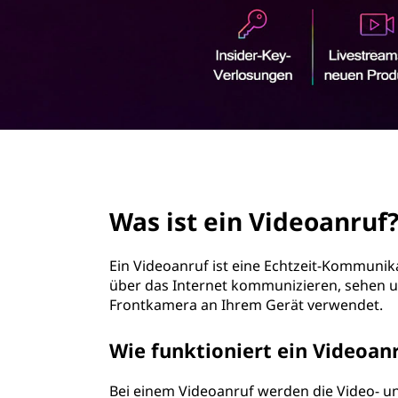
i
r
d
i
n
e
g
e
o
n
a
page hero 2/3
n
Was ist ein Videoanruf
r
u
Ein Videoanruf ist eine Echtzeit-Kommunika
über das Internet kommunizieren, sehen 
f
Frontkamera an Ihrem Gerät verwendet.
?
Wie funktioniert ein Videoan
Bei einem Videoanruf werden die Video- 