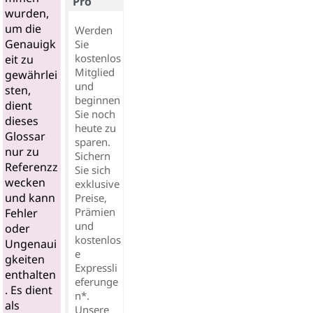
Pro
wurden,
um die
Werden
Genauigk
Sie
kostenlos
eit zu
Mitglied
gewährlei
und
sten,
beginnen
dient
Sie noch
dieses
heute zu
Glossar
sparen.
nur zu
Sichern
Referenzz
Sie sich
wecken
exklusive
und kann
Preise,
Prämien
Fehler
und
oder
kostenlos
Ungenaui
e
gkeiten
Expressli
enthalten
eferunge
. Es dient
n*.
als
Unsere