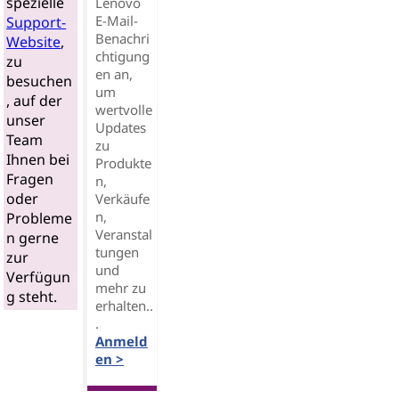
spezielle
Lenovo
E-Mail-
Support-
Benachri
Website
,
chtigung
zu
en an,
besuchen
um
, auf der
wertvolle
unser
Updates
Team
zu
Ihnen bei
Produkte
Fragen
n,
oder
Verkäufe
n,
Probleme
Veranstal
n gerne
tungen
zur
und
Verfügun
mehr zu
g steht.
erhalten..
.
Anmeld
en >