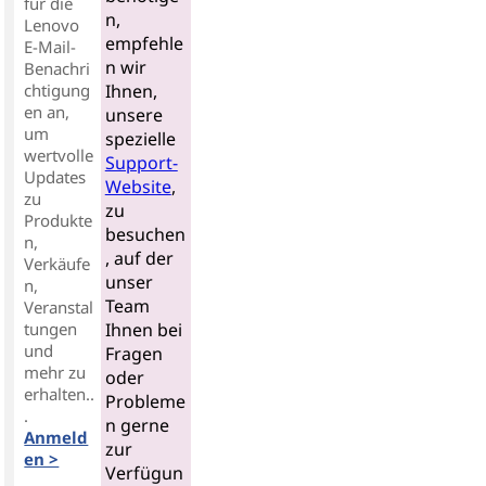
für die
n,
Lenovo
empfehle
E-Mail-
n wir
Benachri
chtigung
Ihnen,
en an,
unsere
um
spezielle
wertvolle
Support-
Updates
Website
,
zu
zu
Produkte
besuchen
n,
, auf der
Verkäufe
unser
n,
Team
Veranstal
tungen
Ihnen bei
und
Fragen
mehr zu
oder
erhalten..
Probleme
.
n gerne
Anmeld
zur
en >
Verfügun