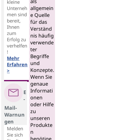
als
kleine
allgemein
Unterneh
men sind
e Quelle
bereit,
für das
Ihnen
Verständ
zum
nis häufig
Erfolg zu
verwende
verhelfen
ter
!
Begriffe
Mehr
und
Erfahren
Konzepte.
>
Wenn Sie
genaue
Informati
E
onen
-
oder Hilfe
Mail-
zu
Warnun
unseren
gen
Produkte
Melden
n
Sie sich
benötige