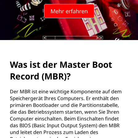
a
Mehr erfahren
s
t
e
r
Was ist der Master Boot
B
Record (MBR)?
o
o
Der MBR ist eine wichtige Komponente auf dem
Speichergerät Ihres Computers. Er enthält den
t
primären Bootloader und die Partitionstabelle,
die das Betriebssystem starten, wenn Sie Ihren
R
Computer einschalten. Beim Einschalten findet
das BIOS (Basic Input Output System) den MBR
e
und leitet den Prozess zum Laden des