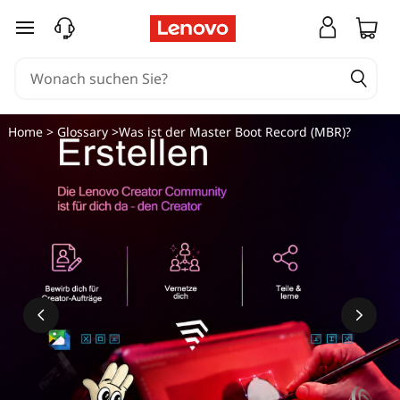
W
zum Hauptinhalt springen
a
s
i
Home
>
Glossary
>Was ist der Master Boot Record (MBR)?
s
t
d
e
r
M