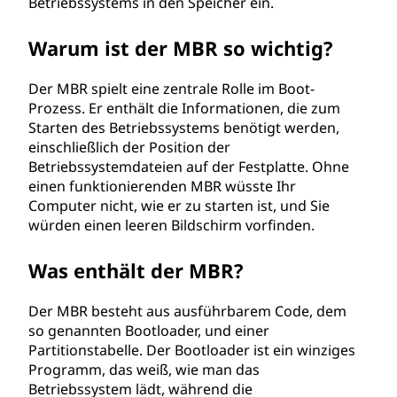
Betriebssystems in den Speicher ein.
c
Warum ist der MBR so wichtig?
o
Der MBR spielt eine zentrale Rolle im Boot-
r
Prozess. Er enthält die Informationen, die zum
Starten des Betriebssystems benötigt werden,
d
einschließlich der Position der
Betriebssystemdateien auf der Festplatte. Ohne
(
einen funktionierenden MBR wüsste Ihr
Computer nicht, wie er zu starten ist, und Sie
M
würden einen leeren Bildschirm vorfinden.
B
Was enthält der MBR?
R
Der MBR besteht aus ausführbarem Code, dem
)
so genannten Bootloader, und einer
Partitionstabelle. Der Bootloader ist ein winziges
?
Programm, das weiß, wie man das
Betriebssystem lädt, während die