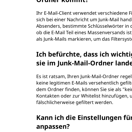
d
Ihr E-Mail-Client verwendet verschiedene F
n
sich bei einer Nachricht um Junk-Mail han
Absenders, bestimmte Schlüsselwörter in de
e
ob die E-Mail Teil eines Massenversands i
als Junk-Mails markieren, um das Filtersyst
r
Ich befürchte, dass ich wich
?
sie im Junk-Mail-Ordner land
Es ist ratsam, Ihren Junk-Mail-Ordner rege
keine legitimen E-Mails versehentlich gefil
dem Ordner finden, können Sie sie als "ke
Kontakten oder zur Whitelist hinzufügen, 
fälschlicherweise gefiltert werden.
Kann ich die Einstellungen f
anpassen?