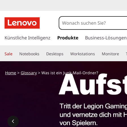
W
a
s
z
u
Künstliche Intelligenz
Produkte
Business-Lösungen
i
m
H
s
Sale
Notebooks
Desktops
Workstations
Monitore
a
u
t
p
Home
>
Glossary
> Was ist ein Junk-Mail-Ordner?
t
e
i
n
i
h
a
n
l
t
J
s
p