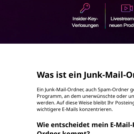
u
r
n
i
n
k
g
e
-
n
M
page hero 2/3
a
Was ist ein Junk-Mail-
i
l
Ein Junk-Mail-Ordner, auch Spam-Ordner ge
Programm, an dem unerwünschte oder une
-
werden. Auf diese Weise bleibt Ihr Postei
wichtigere E-Mails konzentrieren.
O
Wie entscheidet mein E-Mail-
r
Ordner kommt?