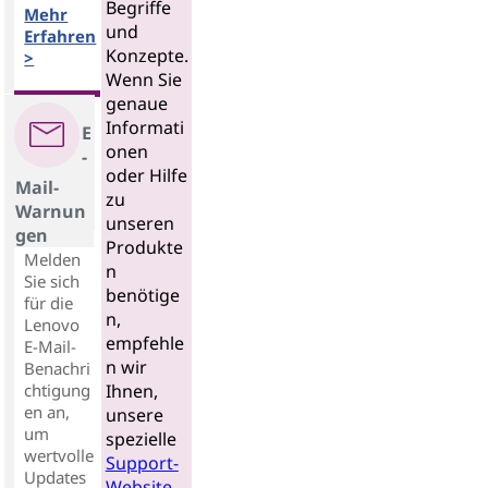
Begriffe
Mehr
und
Erfahren
Konzepte.
>
Wenn Sie
genaue
Informati
E
onen
-
oder Hilfe
Mail-
zu
Warnun
unseren
gen
Produkte
Melden
n
Sie sich
benötige
für die
n,
Lenovo
empfehle
E-Mail-
n wir
Benachri
chtigung
Ihnen,
en an,
unsere
um
spezielle
wertvolle
Support-
Updates
Website
,