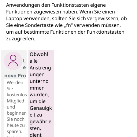
Anwendungen den Funktionstasten eigene
Funktionen zugewiesen haben. Wenn Sie einen
Laptop verwenden, sollten Sie sich vergewissern, ob
Sie eine Sondertaste wie „fn“ verwenden müssen,
um auf bestimmte Funktionen der Funktionstasten
zuzugreifen.
Obwohl
L
alle
e
Anstreng
ungen
novo Pro
unterno
Werden
mmen
Sie
wurden,
kostenlos
Mitglied
um die
und
Genauigk
beginnen
eit zu
Sie noch
gewährlei
heute zu
sten,
sparen.
dient