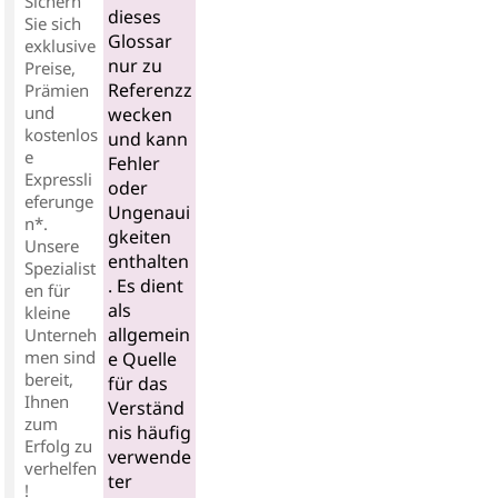
Sichern
dieses
Sie sich
Glossar
exklusive
nur zu
Preise,
Referenzz
Prämien
und
wecken
kostenlos
und kann
e
Fehler
Expressli
oder
eferunge
Ungenaui
n*.
gkeiten
Unsere
enthalten
Spezialist
. Es dient
en für
als
kleine
allgemein
Unterneh
men sind
e Quelle
bereit,
für das
Ihnen
Verständ
zum
nis häufig
Erfolg zu
verwende
verhelfen
ter
!