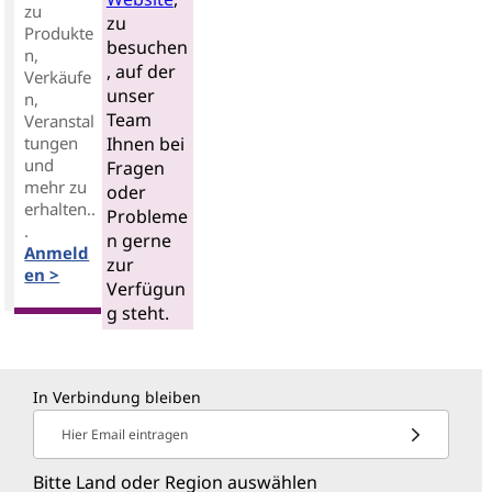
zu
zu
Produkte
besuchen
n,
, auf der
Verkäufe
unser
n,
Team
Veranstal
tungen
Ihnen bei
und
Fragen
mehr zu
oder
erhalten..
Probleme
.
n gerne
Anmeld
zur
en >
Verfügun
g steht.
In Verbindung bleiben
Hier Email eintragen
Bitte Land oder Region auswählen