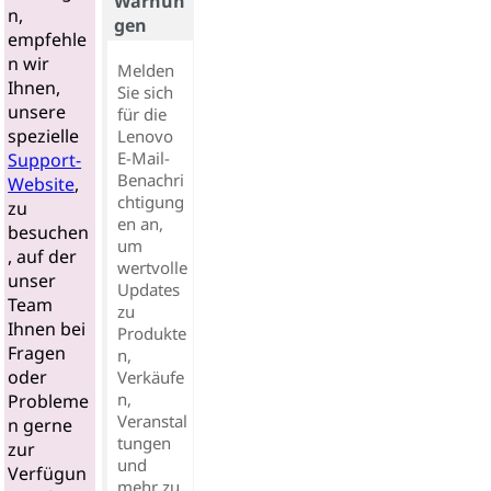
Warnun
n,
gen
empfehle
n wir
Melden
Ihnen,
Sie sich
unsere
für die
spezielle
Lenovo
E-Mail-
Support-
Benachri
Website
,
chtigung
zu
en an,
besuchen
um
, auf der
wertvolle
unser
Updates
Team
zu
Ihnen bei
Produkte
Fragen
n,
oder
Verkäufe
n,
Probleme
Veranstal
n gerne
tungen
zur
und
Verfügun
mehr zu