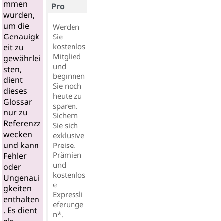
mmen
Pro
wurden,
um die
Werden
Genauigk
Sie
kostenlos
eit zu
Mitglied
gewährlei
und
sten,
beginnen
dient
Sie noch
dieses
heute zu
Glossar
sparen.
nur zu
Sichern
Referenzz
Sie sich
wecken
exklusive
und kann
Preise,
Prämien
Fehler
und
oder
kostenlos
Ungenaui
e
gkeiten
Expressli
enthalten
eferunge
. Es dient
n*.