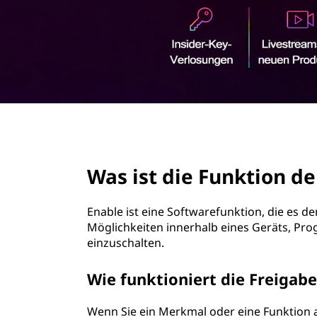
r
i
n
g
e
n
page hero 2/3
Was ist die Funktion de
Enable ist eine Softwarefunktion, die es 
Möglichkeiten innerhalb eines Geräts, Pr
einzuschalten.
Wie funktioniert die Freigab
Wenn Sie ein Merkmal oder eine Funktion a