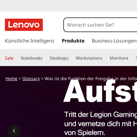
z
u
Künstliche Intelligenz
Produkte
Business-Lösungen
m
H
Sale
Notebooks
Desktops
Workstations
Monitore
a
u
p
Home
>
Glossary
> Was ist die Funktion der Freigabe in der Info
t
i
n
h
a
l
t
s
p