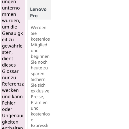
ungen
unterno
Lenovo
mmen
Pro
wurden,
um die
Werden
Genauigk
Sie
kostenlos
eit zu
Mitglied
gewährlei
und
sten,
beginnen
dient
Sie noch
dieses
heute zu
Glossar
sparen.
nur zu
Sichern
Referenzz
Sie sich
wecken
exklusive
und kann
Preise,
Prämien
Fehler
und
oder
kostenlos
Ungenaui
e
gkeiten
Expressli
enthalten