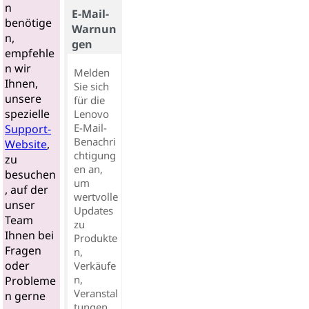
n
E-Mail-
benötige
Warnun
n,
gen
empfehle
n wir
Melden
Ihnen,
Sie sich
unsere
für die
spezielle
Lenovo
E-Mail-
Support-
Benachri
Website
,
chtigung
zu
en an,
besuchen
um
, auf der
wertvolle
unser
Updates
Team
zu
Ihnen bei
Produkte
Fragen
n,
oder
Verkäufe
n,
Probleme
Veranstal
n gerne
tungen