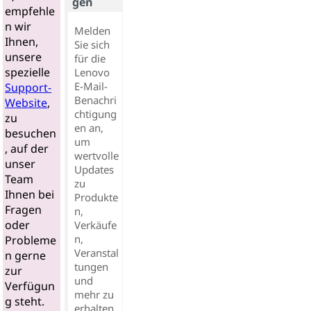
gen
empfehle
n wir
Melden
Ihnen,
Sie sich
unsere
für die
spezielle
Lenovo
E-Mail-
Support-
Benachri
Website
,
chtigung
zu
en an,
besuchen
um
, auf der
wertvolle
unser
Updates
Team
zu
Ihnen bei
Produkte
Fragen
n,
oder
Verkäufe
n,
Probleme
Veranstal
n gerne
tungen
zur
und
Verfügun
mehr zu
g steht.
erhalten..