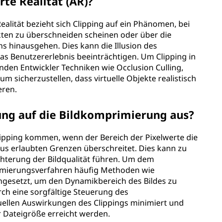
rte Realität (AR)?
ealität bezieht sich Clipping auf ein Phänomen, bei
ekten zu überschneiden scheinen oder über die
s hinausgehen. Dies kann die Illusion des
das Benutzererlebnis beeinträchtigen. Um Clipping in
en Entwickler Techniken wie Occlusion Culling,
m sicherzustellen, dass virtuelle Objekte realistisch
eren.
ung auf die Bildkomprimierung aus?
ipping kommen, wenn der Bereich der Pixelwerte die
 erlaubten Grenzen überschreitet. Dies kann zu
chterung der Bildqualität führen. Um dem
imierungsverfahren häufig Methoden wie
ngesetzt, um den Dynamikbereich des Bildes zu
rch eine sorgfältige Steuerung des
ellen Auswirkungen des Clippings minimiert und
er Dateigröße erreicht werden.