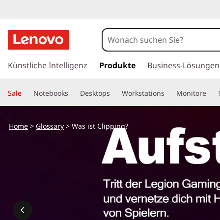
z
u
Künstliche Intelligenz
Produkte
Business-Lösungen
m
H
Sale
Notebooks
Desktops
Workstations
Monitore
a
u
p
Home
>
Glossary
> Was ist Clipping?
t
i
n
h
a
l
t
s
p