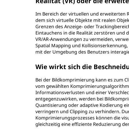
Realität (VR) oder die erweite
Im Bereich der virtuellen und erweiterten R
dem sich virtuelle Objekte mit realen Obj
Grenzen des Anzeige- oder Trackingbereich
Eintauchens in die Realität zerstören und 
VR/AR-Anwendungen zu vermeiden, verwend
Spatial Mapping und Kollisionserkennung, u
mit der Umgebung des Benutzers interagi
Wie wirkt sich die Beschneid
Bei der Bildkomprimierung kann es zum Cl
vom gewählten Komprimierungsalgorithmus
Informationsverlusten und einer Verschle
entgegenzuwirken, werden bei Bildkompr
Quantisierung oder adaptive Kodierung ei
verringern und Clipping zu verhindern. Du
Komprimierungsprozesses können die visu
gleichzeitig eine effiziente Reduzierung d