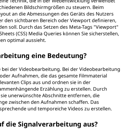
eine Technik, die in der Webentwicklung verwendet
schiedenen Bildschirmgrößen zu steuern. Beim
ayout an die Abmessungen des Geräts des Nutzers
er den sichtbaren Bereich oder Viewport definieren,
den soll. Durch das Setzen des Meta-Tags "Viewport"
heets (CSS) Media Queries können Sie sicherstellen,
en optimal aussieht.
earbeitung eine Bedeutung?
lle bei der Videobearbeitung. Bei der Videobearbeitung
e oder Aufnahmen, die das gesamte Filmmaterial
evanten Clips aus und ordnen sie in der
sammenhängende Erzählung zu erstellen. Durch
sie unerwünschte Abschnitte entfernen, die
nge zwischen den Aufnahmen schaffen. Das
nsprechende und temporeiche Videos zu erstellen.
uf die Signalverarbeitung aus?