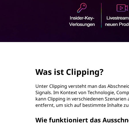
r
i
n
g
e
n
page hero 2/3
Was ist Clipping?
Unter Clipping versteht man das Abschneide
Signals. Im Kontext von Technologie, Co
kann Clipping in verschiedenen Szenarien a
entfernt, um sich auf bestimmte Inhalte zu
Wie funktioniert das Ausschn