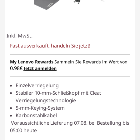
s
&
S
Inkl. MwSt.
Fast ausverkauft, handeln Sie jetzt!
c
r
My Lenovo Rewards
Sammeln Sie Rewards im Wert von
0.98€
Jetzt anmelden
e
Einzelverriegelung
e
Stabiler 10-mm-Schließkopf mit Cleat
n
Verriegelungstechnologie
5-mm-Keying-System
P
Karbonstahlkabel
Voraussichtliche Lieferung 07.08. bei Bestellung bis
r
05:00 heute