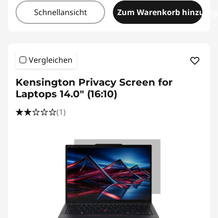
o
Schnellansicht
Zum Warenkorb hinzufü
t
e
Vergleichen
c
Kensington Privacy Screen for
t
Laptops 14.0" (16:10)
o
(1)
r
s