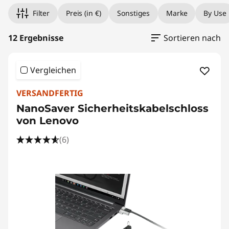
i
Filter
Preis (in €)
Sonstiges
Marke
By Use
v
12 Ergebnisse
Sortieren nach
a
c
Vergleichen
y
VERSANDFERTIG
F
NanoSaver Sicherheitskabelschloss
von Lenovo
i
(6)
l
t
e
r