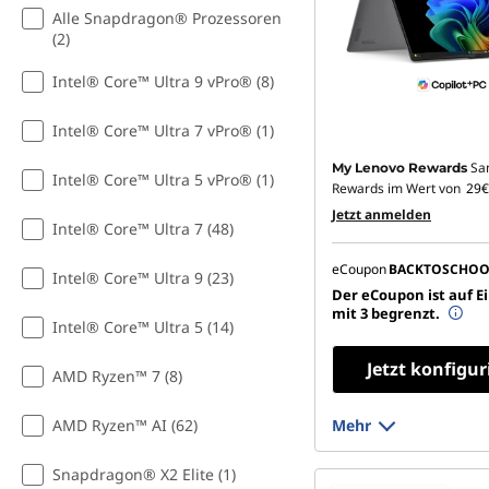
l
Alle Snapdragon® Prozessoren
(2)
d
Intel® Core™ Ultra 9 vPro® (8)
b
Intel® Core™ Ultra 7 vPro® (1)
e
Sa
My Lenovo Rewards
Intel® Core™ Ultra 5 vPro® (1)
Rewards im Wert von
29€
a
Jetzt anmelden
Intel® Core™ Ultra 7 (48)
r
eCoupon
BACKTOSCHOO
Intel® Core™ Ultra 9 (23)
Der eCoupon ist auf E
b
mit 3 begrenzt.
Intel® Core™ Ultra 5 (14)
e
Jetzt konfigur
AMD Ryzen™ 7 (8)
i
AMD Ryzen™ AI (62)
Mehr
t
Snapdragon® X2 Elite (1)