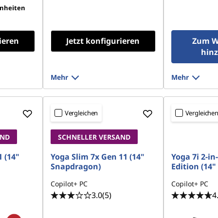
inheiten
ieren
Jetzt konfigurieren
Zum W
hin
Mehr
Mehr
Vergleichen
Vergleiche
AND
SCHNELLER VERSAND
 (14"
Yoga Slim 7x Gen 11 (14"
Yoga 7i 2-in
Snapdragon)
Edition (14" 
Copilot+ PC
Copilot+ PC
3.0
(5)
4