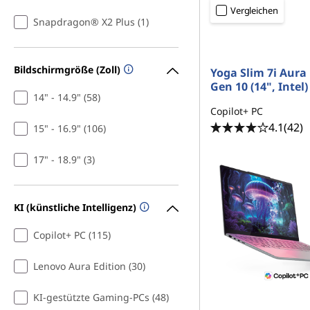
u
Vergleichen
Snapdragon® X2 Plus (1)
n
g
Bildschirmgröße (Zoll)
Yoga Slim 7i Aura 
Gen 10 (14", Intel)
14" - 14.9" (58)
Copilot+ PC
4.1
(42)
15" - 16.9" (106)
17" - 18.9" (3)
KI (künstliche Intelligenz)
Copilot+ PC (115)
Lenovo Aura Edition (30)
KI-gestützte Gaming-PCs (48)