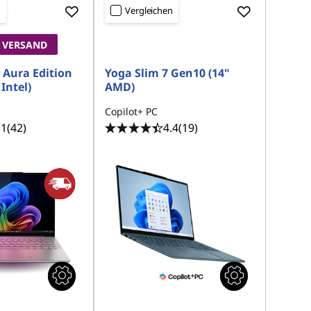
n
Vergleichen
 VERSAND
 Aura Edition
Yoga Slim 7 Gen10 (14"
Intel)
AMD)
Copilot+ PC
.1
(42)
4.4
(19)