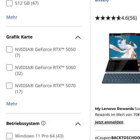
512 GB (47)
Mehr
4.6
(56)
Grafik Karte
NVIDIA® GeForce RTX™ 5050
(7)
NVIDIA® GeForce RTX™ 5060
(32)
NVIDIA® GeForce RTX™ 5070
(17)
Mehr
Sa
My Lenovo Rewards
Rewards im Wert von
70€
Jetzt anmelden
Betriebssystem
Windows 11 Pro 64 (43)
eCoupon
BACKTOSCHOO