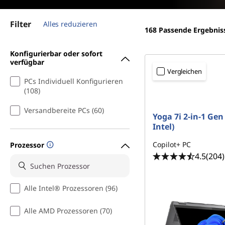
V
r
i
i
Filter
Alles reduzieren
n
168
Passende Ergebnis
d
g
e
Konfigurierbar oder sofort
e
n
verfügbar
Vergleichen
PCs Individuell Konfigurieren
o
(108)
-
Versandbereite PCs (60)
Yoga 7i 2-in-1 Gen
u
Intel)
Copilot+ PC
Prozessor
n
4.5
(204)
d
Alle Intel® Prozessoren (96)
B
Alle AMD Prozessoren (70)
i