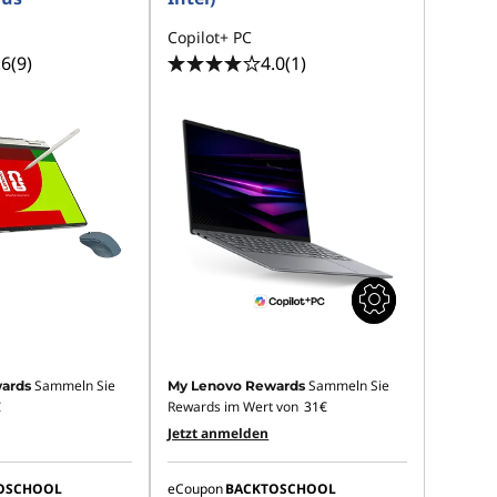
Copilot+ PC
.6
(9)
4.0
(1)
Sammeln Sie
Sammeln Sie
ards
My Lenovo Rewards
€
Rewards im Wert von
31€
Jetzt anmelden
OSCHOOL
eCoupon
BACKTOSCHOOL