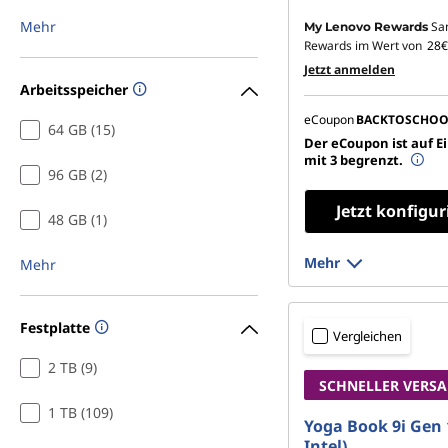
Mehr
Sa
My Lenovo Rewards
Rewards im Wert von
28€
Jetzt anmelden
Arbeitsspeicher
eCoupon
BACKTOSCHOO
64 GB (15)
Der eCoupon ist auf E
mit 3 begrenzt.
96 GB (2)
Jetzt konfigur
48 GB (1)
Mehr
Mehr
Festplatte
Vergleichen
2 TB (9)
SCHNELLER VERS
1 TB (109)
Yoga Book 9i Gen 
Intel)