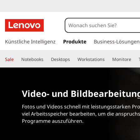
L
a
p
z
u
Künstliche Intelligenz
Produkte
Business-Lösungen
t
m
H
o
Sale
Notebooks
Desktops
Workstations
Monitore
a
u
p
p
t
s
i
Video- und Bildbearbeitun
n
f
h
Fotos und Videos schnell mit leistungsstarken P
a
ü
viel Arbeitsspeicher bearbeiten, um die anspruchs
l
Programme auszuführen.
t
r
s
p