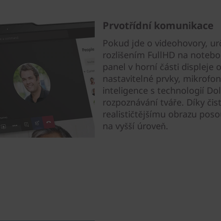
Prvotřídní komunikace
Pokud jde o videohovory, ur
rozlišením FullHD na noteb
panel v horní části displej
nastavitelné prvky, mikrofo
inteligence s technologií D
rozpoznávání tváře. Díky či
realističtějšímu obrazu pos
na vyšší úroveň.