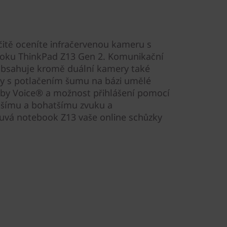
čitě oceníte infračervenou kameru s
ooku ThinkPad Z13 Gen 2. Komunikační
e obsahuje kromě duální kamery také
ny s potlačením šumu na bázi umělé
olby Voice® a možnost přihlášení pomocí
stšímu a bohatšímu zvuku a
ouvá notebook Z13 vaše online schůzky