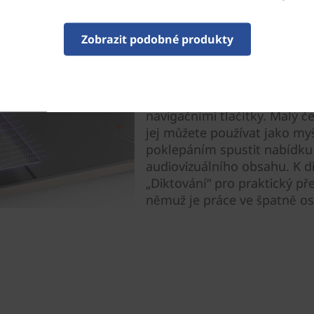
Ještě lepší než naše klas
Zobrazit podobné produkty
Zatímco klávesnice ThinkPad
notebooky řady ThinkPad Z jd
jsou vybaveny skleněným h
navigačními tlačítky. Malý č
jej můžete používat jako my
poklepáním spustit nabídku 
audiovizuálního obsahu. K di
„Diktování“ pro praktický pře
němuž je práce ve špatně o