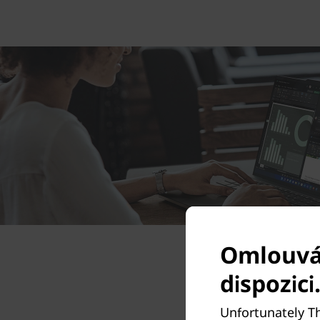
Omlouvám
dispozici
Unfortunately Th