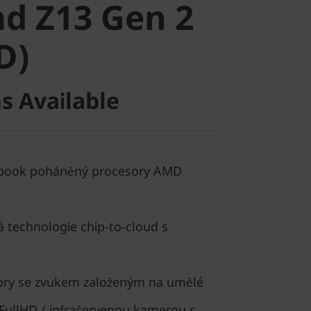
d Z13 Gen 2
)
D)
s Available
ebook poháněný procesory AMD
U
 technologie chip-to-cloud s
vory se zvukem založeným na umělé
í FullHD / infračervenou kamerou s