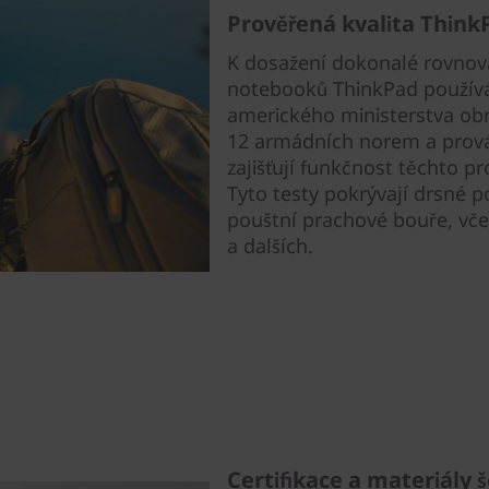
Prověřená kvalita Think
K dosažení dokonalé rovnov
notebooků ThinkPad použív
amerického ministerstva obr
12 armádních norem a provád
zajišťují funkčnost těchto 
Tyto testy pokrývají drsné p
pouštní prachové bouře, včetn
a dalších.
Certifikace a materiály 