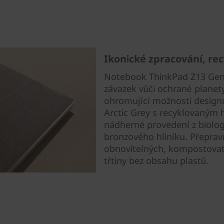
Ikonické zpracování, re
Notebook ThinkPad Z13 Gen 2
závazek vůči ochraně planet
ohromující možnosti designu.
Arctic Grey s recyklovaným 
nádherné provedení z biologi
bronzového hliníku. Přeprav
obnovitelných, kompostovat
třtiny bez obsahu plastů.