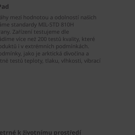
Pad
áhy mezi hodnotou a odolností našich
áme standardy MIL-STD 810H
any. Zařízení testujeme dle
íme více než 200 testů kvality, které
produktů i v extrémních podmínkách.
odmínky, jako je arktická divočina a
ě testů teploty, tlaku, vlhkosti, vibrací
šetrné k životnímu prostředí