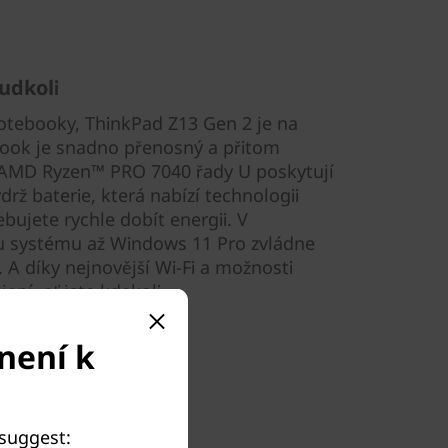
udkoli
otebooky, ThinkPad Z13 Gen 2 je na
ebook je snadno přenosný a přitom
 AMD Ryzen™ PRO 7040 řady U poskytují
drž baterie, která nabízí technologii
bujete rychle dobít energii. V
u systému až Windows 11 Pro zvládne
. A díky nejnovější Wi-Fi a možnosti
ní, ať jste kdekoli.
není k
 suggest: