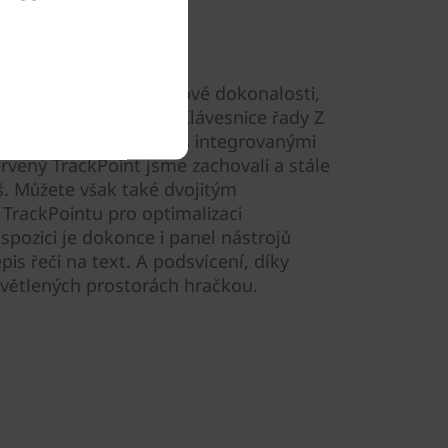
ická klávesnice
 je příkladem nadčasové dokonalosti,
ou ještě o krok dál. Klávesnice řady Z
aptickým trackpadem s integrovanými
ervený TrackPoint jsme zachovali a stále
š. Můžete však také dvojitým
TrackPointu pro optimalizaci
spozici je dokonce i panel nástrojů
pis řeči na text. A podsvícení, díky
světlených prostorách hračkou.