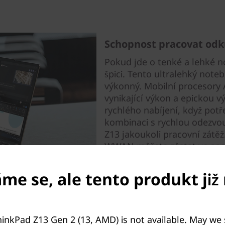
Schopnost pracovat odk
Pokud jde o tenké a lehké n
špici. Tento ultralehký not
výkonný. Mobilní procesory
vynikající výkon a epickou vý
rychlého nabíjení, když potře
kombinaci s rychlou odezvo
Z13 jakoukoli pracovní zátěž
WWAN můžete zůstat ve spoje
e se, ale tento produkt již 
.
inkPad Z13 Gen 2 (13, AMD) is not available. May we