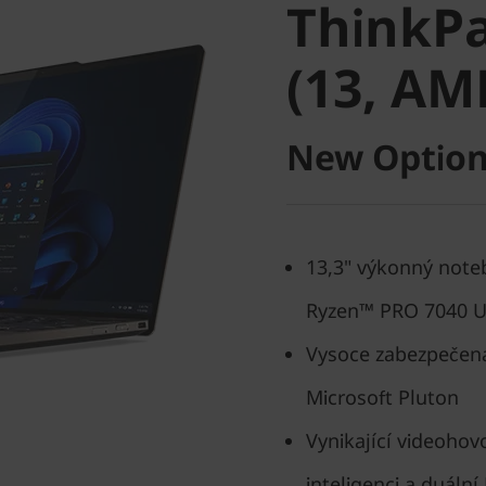
ThinkPa
(13, AMD
(13, AM
New Option
13,3" výkonný not
Ryzen™ PRO 7040 
Vysoce zabezpečená
Microsoft Pluton
Vynikající videoho
inteligenci a duáln