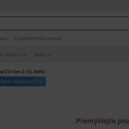
ora
O společnosti Lenovo
í stanice s AI
Služby AI
d Z13 Gen 2 (13, AMD)
Přemýšlejte jinak
ThinkPad
Přemýšlejte jin