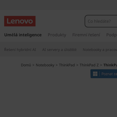
T
h
i
P
ř
Umělá inteligence
Produkty
Firemní řešení
Podp
n
e
s
k
Řešení hybridní AI
AI servery a úložiště
Notebooky a pracovn
k
o
P
č
Domů
>
Notebooky
>
ThinkPad
>
ThinkPad Z
>
ThinkPa
i
a
t
n
d
a
h
Z
l
a
1
v
n