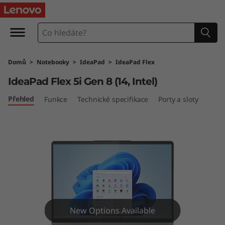
I
d
e
Domů
>
Notebooky
>
IdeaPad
>
IdeaPad Flex
a
IdeaPad Flex 5i Gen 8 (14, Intel)
P
Přehled
Funkce
Technické specifikace
Porty a sloty
a
d
F
l
e
New Options Available