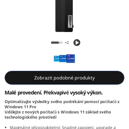
e
M
9
0
ThinkCentre M90q Gen 3 Tiny (Intel)
+2
q
G
e
Zobrazit podobné produkty
n
Malé provedení. Překvapivě vysoký výkon.
3
Optimalizujte výsledky svého podnikání pomocí počítačů s
Windows 11 Pro
T
Udělejte z nových počítačů s Windows 11 základ svého
technologického prostředí
i
Maximálně přizpůsobitelný: Snadné zapojení, upgrade a