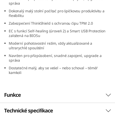
správa
n
Dokonalý malý stolní počítač pro špičkovou produktivitu a
y
flexibilitu
Zabezpečení ThinkShield s ochranou čipu TPM 2.0
(
EC s funkcí Self-healing (úroveň 2) a Smart USB Protection
založená na BIOSu
I
Moderní pohotovostní režim, vždy aktualizované a
ultrarychlé spouštění
n
Navržen pro přizpůsobení, snadné zapojení, upgrade a
t
správa
Dostatečně malý, aby se vešel – nebo schoval – téměř
e
kamkoli
l
)
Funkce
Technické specifikace