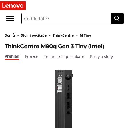
T
h
i
Domů
>
Stolní počítače
>
ThinkCentre
>
M Tiny
n
ThinkCentre M90q Gen 3 Tiny (Intel)
k
Přehled
Funkce
Technické specifikace
Porty a sloty
C
e
n
t
r