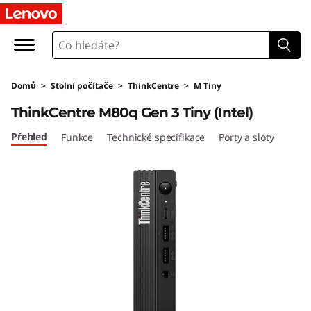
T
h
i
Domů
>
Stolní počítače
>
ThinkCentre
>
M Tiny
n
ThinkCentre M80q Gen 3 Tiny (Intel)
k
Přehled
Funkce
Technické specifikace
Porty a sloty
C
e
n
t
r