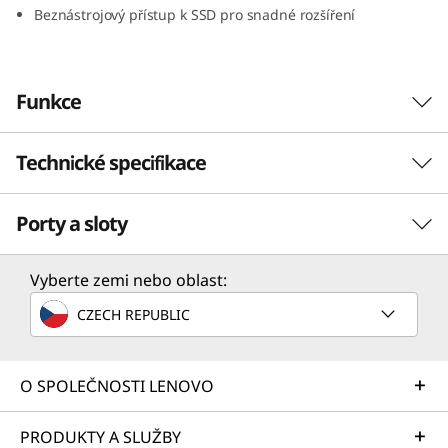
Beznástrojový přístup k SSD pro snadné rozšíření
n
y
Funkce
(
I
Technické specifikace
n
Porty a sloty
t
Procesor
Až 12. generace procesorů Intel® Core™ i9 s volitelnou
e
Vyberte zemi nebo oblast:
platformou Intel vPro® Enterprise
CZECH REPUBLIC
l
Operační systém
)
Až Windows 11 Pro
O SPOLEČNOSTI LENOVO
Windows 11 Pro Downgrade
Windows 10 (IoT)
PRODUKTY A SLUŽBY