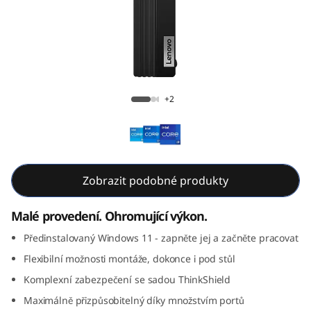
e
M
8
0
ThinkCentre M80q Gen 3 Tiny (Intel)
+2
q
G
e
Zobrazit podobné produkty
n
Malé provedení. Ohromující výkon.
3
Předinstalovaný Windows 11 - zapněte jej a začněte pracovat
Flexibilní možnosti montáže, dokonce i pod stůl
T
Komplexní zabezpečení se sadou ThinkShield
i
Maximálně přizpůsobitelný díky množstvím portů