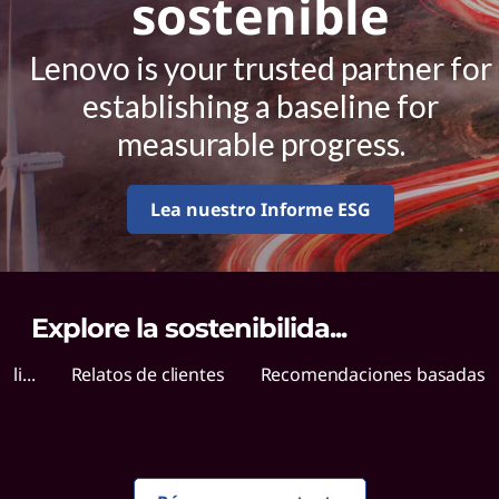
d
sostenible
e
Lenovo is your trusted partner for
s
establishing a baseline for
o
measurable progress.
s
Lea nuestro Informe ESG
t
e
Explore la sostenibilida
...
n
li...
Relatos de clientes
Recomendaciones basadas e.
i
b
i