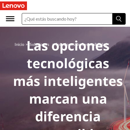
S
o
l
Las opciones
u
Inicio
>
Soluciones
> Soluciones de Sostenibilidad
c
tecnológicas
i
más inteligentes
o
n
marcan una
e
diferencia
s