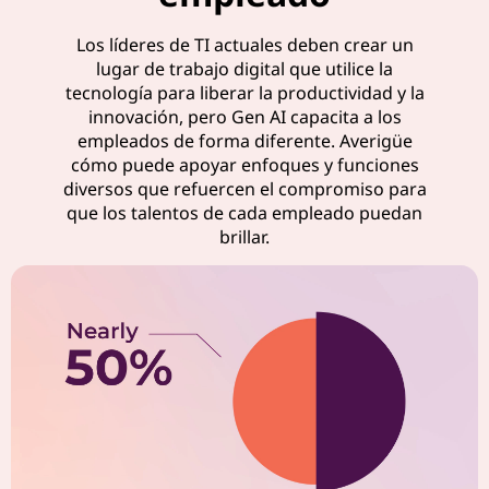
t
Los líderes de TI actuales deben crear un
i
lugar de trabajo digital que utilice la
tecnología para liberar la productividad y la
v
innovación, pero Gen AI capacita a los
empleados de forma diferente. Averigüe
i
cómo puede apoyar enfoques y funciones
diversos que refuercen el compromiso para
d
que los talentos de cada empleado puedan
brillar.
a
d
e
n
e