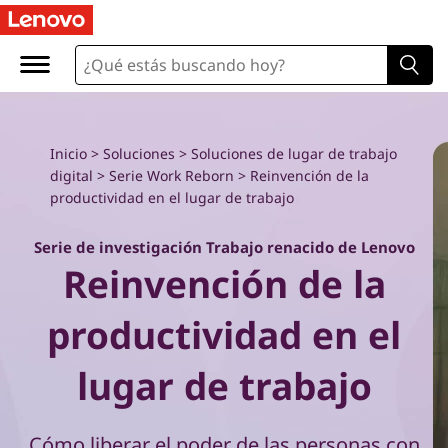
R
e
i
n
Inicio
>
Soluciones
>
Soluciones de lugar de trabajo
digital
>
Serie Work Reborn
> Reinvención de la
v
productividad en el lugar de trabajo
e
Serie de investigación Trabajo renacido de Lenovo
Reinvención de la
n
c
productividad en el
i
lugar de trabajo
ó
Cómo liberar el poder de las personas con