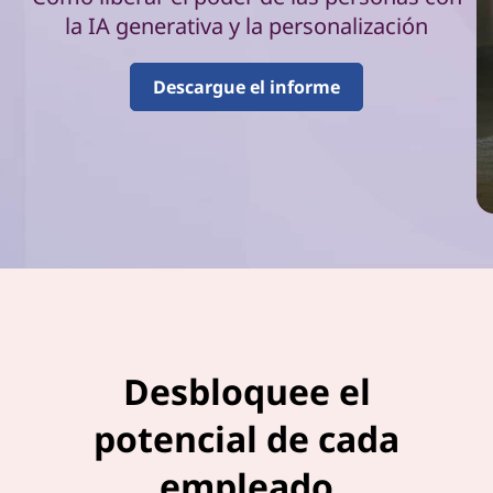
n
la IA generativa y la personalización
d
Descargue el informe
e
l
a
p
r
o
d
Desbloquee el
u
potencial de cada
c
empleado