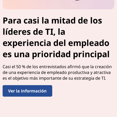
l
l
Para casi la mitad de los
u
líderes de TI, la
g
experiencia del empleado
a
es una prioridad principal
r
Casi el 50 % de los entrevistados afirmó que la creación
d
de una experiencia de empleado productiva y atractiva
es el objetivo más importante de su estrategia de TI.
e
t
Ver la información
r
a