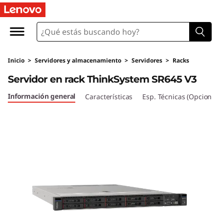
T
h
i
Inicio
>
Servidores y almacenamiento
>
Servidores
>
Racks
n
Servidor en rack ThinkSystem SR645 V3
k
Información general
Características
Esp. Técnicas (Opcional
S
y
s
t
e