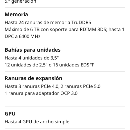
5.ª generación
necesarios para hacer frente a cargas de
trabajo intensivas de gráficos, virtualización y
Memoria
análisis de datos.
Hasta 24 ranuras de memoria TruDDR5
Máximo de 6 TB con soporte para RDIMM 3DS; hasta 1
Con la protección que ofrece la seguridad
DPC a 6400 MHz
ThinkShield y la gestión simplificada de XClarity
de Lenovo, el SR645 V3 personifica la fama de
Bahías para unidades
máxima fiabilidad de Lenovo.
Hasta 4 unidades de 3,5"
12 unidades de 2,5" o 16 unidades EDSFF
Ranuras de expansión
Hasta 3 ranuras PCIe 4.0, 2 ranuras PCIe 5.0
1 ranura para adaptador OCP 3.0
GPU
Hasta 4 GPU de ancho simple