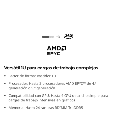
m
S
R
6
Servidor en rack ThinkSystem SR645
+3
4
V3
5
V
Versátil 1U para cargas de trabajo complejas
3
Factor de forma: Bastidor 1U
Procesador: Hasta 2 procesadores AMD EPYC™ de 4.ª
R
generación o 5.ª generación
a
Compatibilidad con GPU: Hasta 4 GPU de ancho simple para
cargas de trabajo intensivas en gráficos
c
Memoria: Hasta 24 ranuras RDIMM TruDDR5