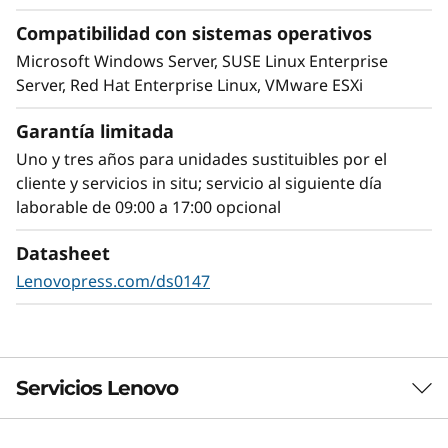
Compatibilidad con sistemas operativos
Microsoft Windows Server, SUSE Linux Enterprise
Server, Red Hat Enterprise Linux, VMware ESXi
Garantía limitada
Uno y tres años para unidades sustituibles por el
cliente y servicios in situ; servicio al siguiente día
laborable de 09:00 a 17:00 opcional
Datasheet
Gestión sencilla y seguridad
Lenovopress.com/ds0147
El ThinkSystem SR645 V3 utiliza Lenovo XClarity
como solución de gestión del sistema fácil de
usar. XClarity permite una visión centralizada y
basada en datos de las operaciones del centro
Servicios Lenovo
de datos y supervisa las adiciones y los
cambios inesperados.