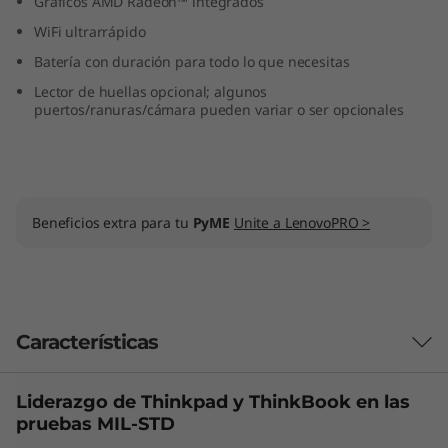
Gráficos AMD Radeon™ integrados
WiFi ultrarrápido
Batería con duración para todo lo que necesitas
Lector de huellas opcional; algunos
puertos/ranuras/cámara pueden variar o ser opcionales
Beneficios extra para tu
PyME
Unite a LenovoPRO >
Características
Liderazgo de Thinkpad y
ThinkBook
en las
Las características de cada producto pueden
pruebas MIL-STD
variar según el país de adquisición del mismo,