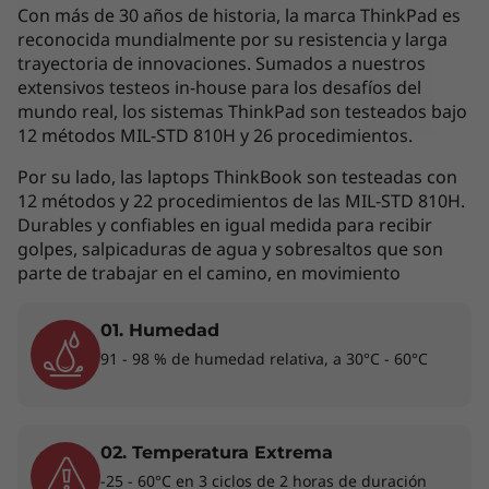
por lo que la siguiente descripción no debe ser
Con más de 30 años de historia, la marca ThinkPad es
interpretada como un compromiso
reconocida mundialmente por su resistencia y larga
contractual. Te invitamos a revisar las
trayectoria de innovaciones. Sumados a nuestros
extensivos testeos in-house para los desafíos del
características específicas para cada producto
mundo real, los sistemas ThinkPad son testeados bajo
antes de realizar la compra online en la sección
12 métodos MIL-STD 810H y 26 procedimientos.
'Ver Modelos' de esta misma página, o con un
asesor de ventas si es en una tienda física.
Por su lado, las laptops ThinkBook son testeadas con
12 métodos y 22 procedimientos de las MIL-STD 810H.
Durables y confiables en igual medida para recibir
golpes, salpicaduras de agua y sobresaltos que son
Los accesorios exhibidos no están incluidos
parte de trabajar en el camino, en movimiento
01. Humedad
Conexión permanente
91 - 98 % de humedad relativa, a 30°C - 60°C
La laptop ThinkPad L14 (AMD) te facilita la vida
gracias a la conexión WiFi 6 y el opcional
WWAN (no disponible en todos los modelos,
02. Temperatura Extrema
revisa la configuración de tu equipo antes de la
-25 - 60°C en 3 ciclos de 2 horas de duración
compra). Desde un acceso más rápido al