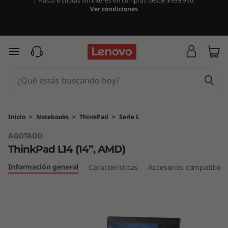
| Hasta 6 cuotas sin interés en compras desde $999.990.
T
Ver condiciones
h
i
Ir al contenido principal
n
k
P
Inicio
>
Notebooks
>
ThinkPad
>
Serie L
AGOTADO
a
ThinkPad L14 (14”, AMD)
d
Información general
Características
Accesorios compatibles
L
1