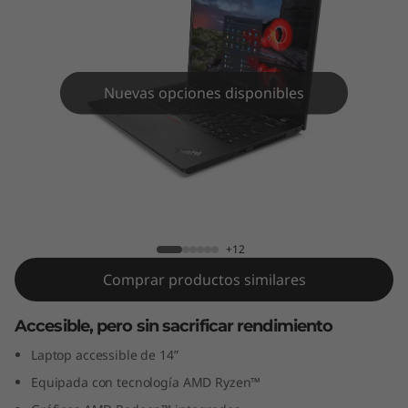
4
(
1
Nuevas opciones disponibles
4
”
,
ThinkPad L14 (14”, AMD)
A
+12
M
Comprar productos similares
D
Accesible, pero sin sacrificar rendimiento
)
Laptop accessible de 14”
Equipada con tecnología AMD Ryzen™