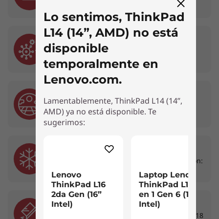
Lo sentimos, ThinkPad
L14 (14”, AMD) no está
07. Hongos
disponible
28 días con fuentes comunes de hongos
temporalmente en
Lenovo.com.
08. Arena y Polvo
Lamentablemente, ThinkPad L14 (14”,
Polvo de sílice de malla 140 en ciclos de 13
AMD) ya no está disponible. Te
horas
sugerimos:
El lector de huellas es opcional; algunos puertos/ranuras/cámara pueden
variar o ser opcionales.
09. Baja Temperatura
Almacenamiento: 63°C por 24 horas; Operación:
43°C por 2 horas
Lenovo
Laptop Lenovo
Disfruta de lo que ves
ThinkPad L16
ThinkPad L13 2
2da Gen (16”
en 1 Gen 6 (13"
La laptop ThinkPad L14 (AMD) te permite elegir
10. Choque Mecánico
Intel)
Intel)
entre pantallas HD y FHD, con una pantalla
Aceleración alta, impulsos de choque más de 18