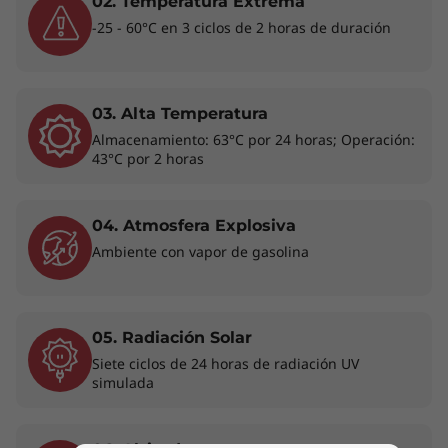
02. Temperatura Extrema
Lenovo ThinkBook Plus 2da Gen (Intel) desde
-25 - 60°C en 3 ciclos de 2 horas de duración
cero. Esta última versión cuenta con una
pantalla de tinta electrónica en la tapa táctil de
12” más grande y nítida, con una relación
pantalla-cuerpo del 68%.
03. Alta Temperatura
Almacenamiento: 63°C por 24 horas; Operación:
43°C por 2 horas
04. Atmosfera Explosiva
Ambiente con vapor de gasolina
05. Radiación Solar
Siete ciclos de 24 horas de radiación UV
La laptop para trabajar Lenovo ThinkBook Plus 2da Gen es perfecta para
simulada
los profesionales en movimiento.