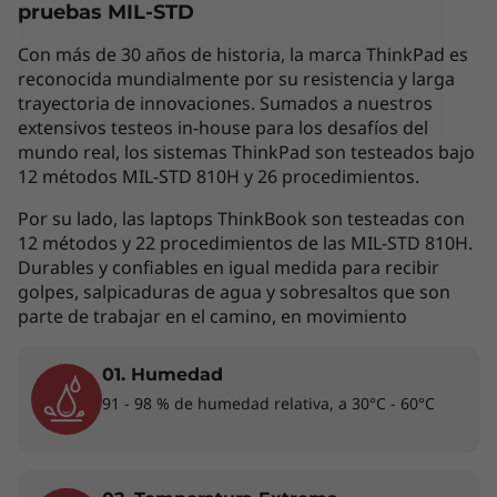
pruebas MIL-STD
variar según el país de adquisición del mismo,
por lo que la siguiente descripción no debe ser
Con más de 30 años de historia, la marca ThinkPad es
interpretada como un compromiso
reconocida mundialmente por su resistencia y larga
contractual. Te invitamos a revisar las
trayectoria de innovaciones. Sumados a nuestros
extensivos testeos in-house para los desafíos del
características específicas para cada producto
mundo real, los sistemas ThinkPad son testeados bajo
antes de realizar la compra online en la sección
12 métodos MIL-STD 810H y 26 procedimientos.
'Ver Modelos' de esta misma página, o con un
asesor de ventas si es en una tienda física.
Por su lado, las laptops ThinkBook son testeadas con
12 métodos y 22 procedimientos de las MIL-STD 810H.
Durables y confiables en igual medida para recibir
golpes, salpicaduras de agua y sobresaltos que son
Los accesorios exhibidos no están incluidos
parte de trabajar en el camino, en movimiento
01. Humedad
Una nueva forma de trabajar
91 - 98 % de humedad relativa, a 30°C - 60°C
Pensada específicamente para las necesidades
de los profesionales que van de un lugar a
otro, hemos diseñado la laptop para trabajar