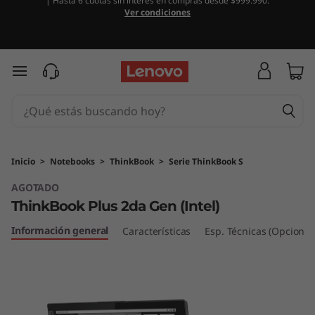
| Hasta 6 cuotas sin interés en compras desde $999.990.
T
Ver condiciones
h
i
Ir al contenido principal
n
k
B
Inicio
>
Notebooks
>
ThinkBook
>
Serie ThinkBook S
AGOTADO
o
ThinkBook Plus 2da Gen (Intel)
o
Información general
Características
Esp. Técnicas (Opcional
k
P