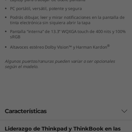
n
PC portátil, versátil, potente y segura
Podrás dibujar, leer y mirar notificaciones en la pantalla de
t
tinta electrónica sin siquiera abrir la tapa
e
Pantalla “interna” de 13.3” WQXGA touch de 400 nits y 100%
sRGB
l
®
Altavoces estéreo Dolby Vision™ y Harman Kardon
)
Algunos puertos/ranuras pueden variar o ser opcionales
según el modelo.
Características
Liderazgo de Thinkpad y
ThinkBook
en las
Las características de cada producto pueden