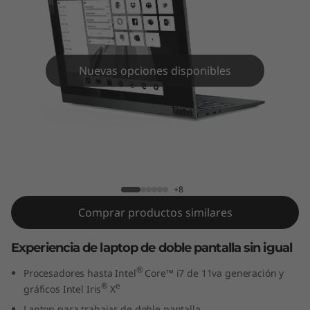
l
u
s
Nuevas opciones disponibles
2
d
a
ThinkBook Plus 2da Gen (Intel)
G
+8
e
Comprar productos similares
n
Experiencia de laptop de doble pantalla sin igual
(
®
Procesadores hasta Intel
Core™ i7 de 11va generación y
®
e
gráficos Intel Iris
X
I
Laptop para trabajar de doble pantalla