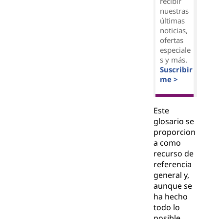
recibir
nuestras
últimas
noticias,
ofertas
especiale
s y más.
Suscribir
me >
Este
glosario se
proporcion
a como
recurso de
referencia
general y,
aunque se
ha hecho
todo lo
posible