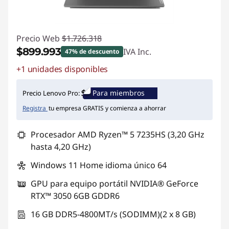
Precio Web
$1.726.318
$899.993
IVA Inc.
47% de descuento
+1 unidades disponibles
Ahorros instantáneos :
-$826.325
Para miembros
Precio Lenovo Pro:
Registra
tu empresa GRATIS y comienza a ahorrar
Procesador AMD Ryzen™ 5 7235HS (3,20 GHz
hasta 4,20 GHz)
Windows 11 Home idioma único 64
GPU para equipo portátil NVIDIA® GeForce
RTX™ 3050 6GB GDDR6
16 GB DDR5-4800MT/s (SODIMM)(2 x 8 GB)