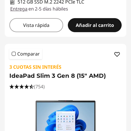
y
512 GB SSD M.2 2242 PCIe TLC
Entrega
en 2-5 días hábiles
p
o
Vista rápida
Añadir al carrito
t
e
Comparar
n
3 CUOTAS SIN INTERÉS
c
IdeaPad Slim 3 Gen 8 (15" AMD)
(754)
i
a
r
t