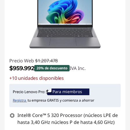
Precio Web
$1.207.478
$959.992
IVA Inc.
20% de descuento
+10 unidades disponibles
Ahorros instantáneos :
-$247.486
Para miembros
Precio Lenovo Pro:
Registra
tu empresa GRATIS y comienza a ahorrar
Intel® Core™ 5 320 Processor (núcleos LPE de
hasta 3,40 GHz núcleos P de hasta 4,60 GHz)