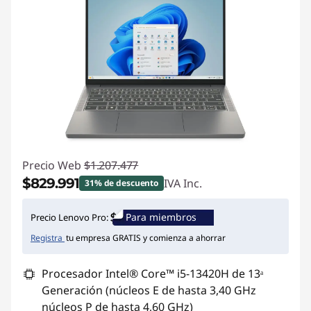
Precio Web
$1.207.477
$829.991
IVA Inc.
31% de descuento
Ahorros instantáneos :
-$377.486
Para miembros
Precio Lenovo Pro:
Registra
tu empresa GRATIS y comienza a ahorrar
Procesador Intel® Core™ i5-13420H de 13ᵃ
Generación (núcleos E de hasta 3,40 GHz
núcleos P de hasta 4,60 GHz)