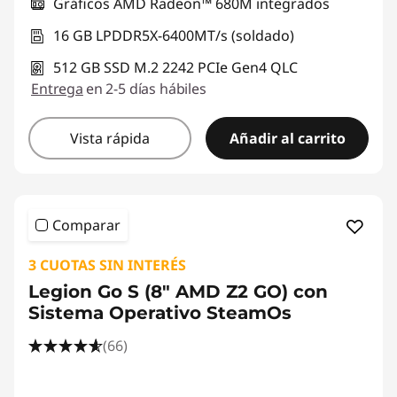
Gráficos AMD Radeon™ 680M integrados
16 GB LPDDR5X-6400MT/s (soldado)
512 GB SSD M.2 2242 PCIe Gen4 QLC
Entrega
en 2-5 días hábiles
Vista rápida
Añadir al carrito
Comparar
3 CUOTAS SIN INTERÉS
Legion Go S (8" AMD Z2 GO) con
Sistema Operativo SteamOs
(66)