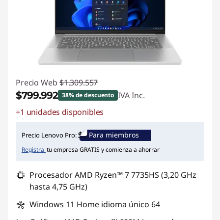
Precio Web
$1.309.557
$799.992
IVA Inc.
38% de descuento
+1 unidades disponibles
Ahorros instantáneos :
-$509.565
Para miembros
Precio Lenovo Pro:
Registra
tu empresa GRATIS y comienza a ahorrar
Procesador AMD Ryzen™ 7 7735HS (3,20 GHz
hasta 4,75 GHz)
Windows 11 Home idioma único 64