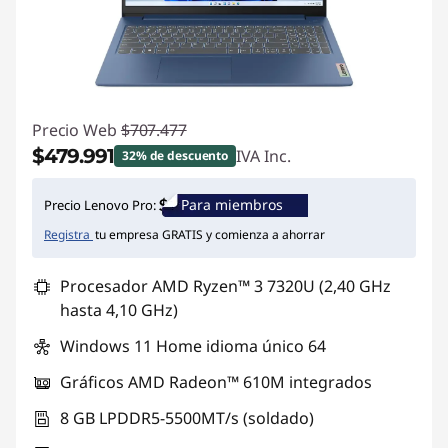
r
e
n
Precio Web
$707.477
d
$479.991
IVA Inc.
32% de descuento
e
Ahorros instantáneos :
-$227.486
Para miembros
Precio Lenovo Pro:
r
Registra
tu empresa GRATIS y comienza a ahorrar
i
Procesador AMD Ryzen™ 3 7320U (2,40 GHz
hasta 4,10 GHz)
z
Windows 11 Home idioma único 64
a
Gráficos AMD Radeon™ 610M integrados
r
8 GB LPDDR5-5500MT/s (soldado)