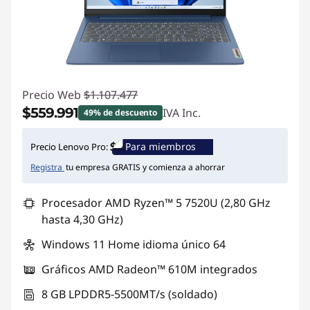
u
c
r
Precio Web
$1.107.477
e
$559.991
IVA Inc.
49% de descuento
a
Ahorros instantáneos :
-$547.486
Para miembros
Precio Lenovo Pro:
t
Registra
tu empresa GRATIS y comienza a ahorrar
i
Procesador AMD Ryzen™ 5 7520U (2,80 GHz
hasta 4,30 GHz)
v
Windows 11 Home idioma único 64
i
Gráficos AMD Radeon™ 610M integrados
d
8 GB LPDDR5-5500MT/s (soldado)