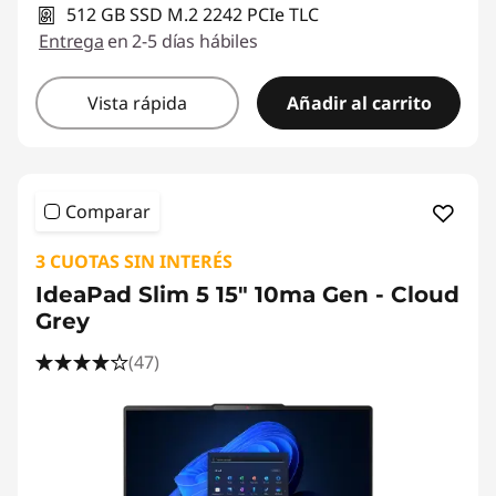
a
512 GB SSD M.2 2242 PCIe TLC
Entrega
en 2-5 días hábiles
d
Vista rápida
Añadir al carrito
Comparar
3 CUOTAS SIN INTERÉS
IdeaPad Slim 5 15" 10ma Gen - Cloud
Grey
(47)