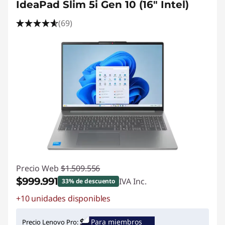
IdeaPad Slim 5i Gen 10 (16" Intel)
(69)
Precio Web
$1.509.556
$999.991
IVA Inc.
33% de descuento
+10 unidades disponibles
Ahorros instantáneos :
-$509.565
Para miembros
Precio Lenovo Pro: