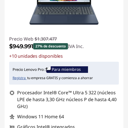
Precio Web
$1.307.477
$949.991
IVA Inc.
27% de descuento
+10 unidades disponibles
Ahorros instantáneos :
-$357.486
Para miembros
Precio Lenovo Pro:
Registra
tu empresa GRATIS y comienza a ahorrar
Procesador Intel® Core™ Ultra 5 322 (núcleos
LPE de hasta 3,30 GHz núcleos P de hasta 4,40
GHz)
Windows 11 Home 64
Gráficos Intel® integrados