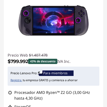
Precio Web
$1.407.478
$799.992
IVA Inc.
43% de descuento
Ahorros instantáneos :
-$607.486
Para miembros
Precio Lenovo Pro:
Registra
tu empresa GRATIS y comienza a ahorrar
Procesador AMD Ryzen™ Z2 GO (3,00 GHz
hasta 4,30 GHz)
SteamOS