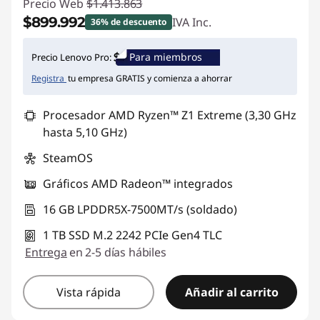
Precio Web
$1.413.863
$899.992
IVA Inc.
36% de descuento
Ahorros instantáneos :
-$513.871
Para miembros
Precio Lenovo Pro:
Registra
tu empresa GRATIS y comienza a ahorrar
Procesador AMD Ryzen™ Z1 Extreme (3,30 GHz
hasta 5,10 GHz)
SteamOS
Gráficos AMD Radeon™ integrados
16 GB LPDDR5X-7500MT/s (soldado)
1 TB SSD M.2 2242 PCIe Gen4 TLC
Entrega
en 2-5 días hábiles
Vista rápida
Añadir al carrito