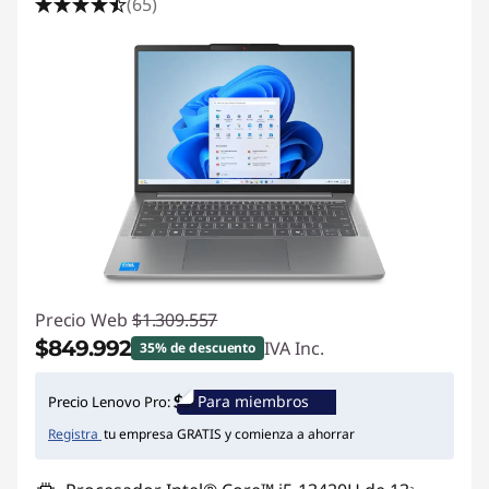
(65)
Precio Web
$1.309.557
$849.992
IVA Inc.
35% de descuento
Ahorros instantáneos :
-$459.565
Para miembros
Precio Lenovo Pro:
Registra
tu empresa GRATIS y comienza a ahorrar