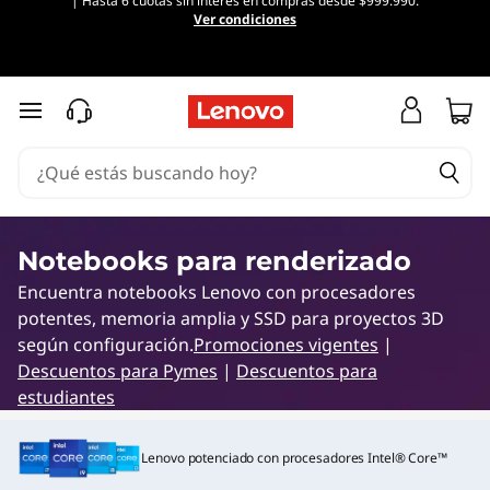
| Hasta 6 cuotas sin interés en compras desde $999.990.
L
Ver condiciones
a
s
Ir al contenido principal
m
e
j
Notebooks para renderizado
Encuentra notebooks Lenovo con procesadores
o
potentes, memoria amplia y SSD para proyectos 3D
r
según configuración.
Promociones vigentes
|
Descuentos para Pymes
|
Descuentos para
e
estudiantes
s
Lenovo potenciado con procesadores Intel® Core™