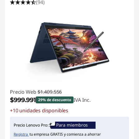
(94)
Precio Web
$1.409.556
$999.991
IVA Inc.
29% de descuento
+10 unidades disponibles
Ahorros instantáneos :
-$409.565
Para miembros
Precio Lenovo Pro:
Registra
tu empresa GRATIS y comienza a ahorrar