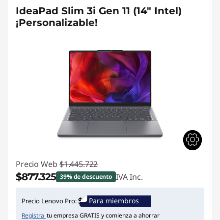
IdeaPad Slim 3i Gen 11 (14" Intel)
¡Personalizable!
Precio Web
$1.445.722
$877.325
IVA Inc.
39% de descuento
Ahorros instantáneos :
-$568.397
Para miembros
Precio Lenovo Pro:
Registra
tu empresa GRATIS y comienza a ahorrar