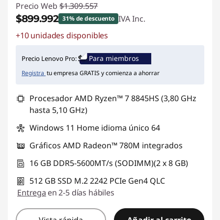
Precio Web
$1.309.557
$899.992
IVA Inc.
31% de descuento
+10 unidades disponibles
Ahorros instantáneos :
-$409.565
Para miembros
Precio Lenovo Pro:
Registra
tu empresa GRATIS y comienza a ahorrar
Procesador AMD Ryzen™ 7 8845HS (3,80 GHz
hasta 5,10 GHz)
Windows 11 Home idioma único 64
Gráficos AMD Radeon™ 780M integrados
16 GB DDR5-5600MT/s (SODIMM)(2 x 8 GB)
512 GB SSD M.2 2242 PCIe Gen4 QLC
Entrega
en 2-5 días hábiles