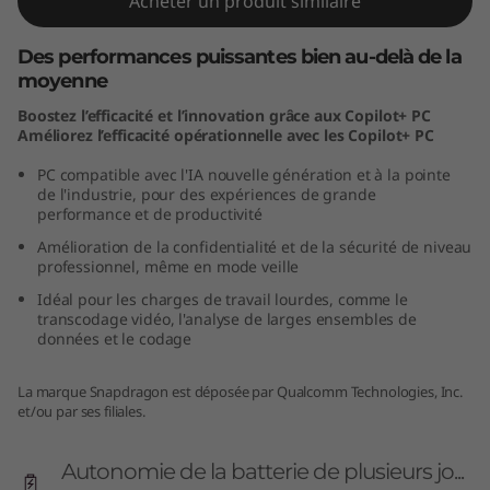
Acheter un produit similaire
n
Des performances puissantes bien au-delà de la
a
moyenne
p
Boostez l’efficacité et l’innovation grâce aux Copilot+ PC
Améliorez l’efficacité opérationnelle avec les Copilot+ PC
d
PC compatible avec l'IA nouvelle génération et à la pointe
de l'industrie, pour des expériences de grande
r
performance et de productivité
Amélioration de la confidentialité et de la sécurité de niveau
a
professionnel, même en mode veille
Idéal pour les charges de travail lourdes, comme le
g
transcodage vidéo, l'analyse de larges ensembles de
données et le codage
o
La marque Snapdragon est déposée par Qualcomm Technologies, Inc.
n
et/ou par ses filiales.
)
Autonomie de la batterie de plusieurs jo...