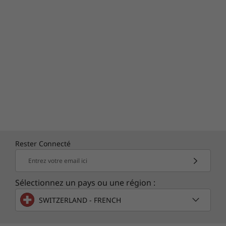
de dictée pour une transcription vocale
pratique en texte.
Rester Connecté
Entrez votre email ici
Sélectionnez un pays ou une région :
NOTRE EMPREINTE CARBONE LA PLUS
SWITZERLAND - FRENCH
FAIBLE