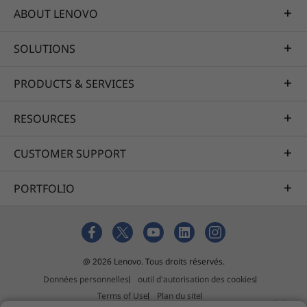
Efficacité énergétique
ABOUT LENOVO
à l'intérieur, recyclé à
SOLUTIONS
l'extérieur
PRODUCTS & SERVICES
Le T14s Gen 6 est doté de notre empreinte
carbone la plus faible parmi le portefeuille
RESOURCES
®
ThinkPad. Il est certifié Energy Star
et TCO 9
pour l'efficacité énergétique. Il est composé de
CUSTOMER SUPPORT
plastique recyclé post-consommation (PCC), de
magnésium recyclé, d'aluminium recyclé et de
fibre de carbone recyclée dans son ensemble
PORTFOLIO
(voir les spécifications techniques). De plus,
l'emballage est 100 % sans plastique et
recyclable.
@ 2026 Lenovo. Tous droits réservés.
Données personnelles
outil d'autorisation des cookies
Terms of Use
Plan du site