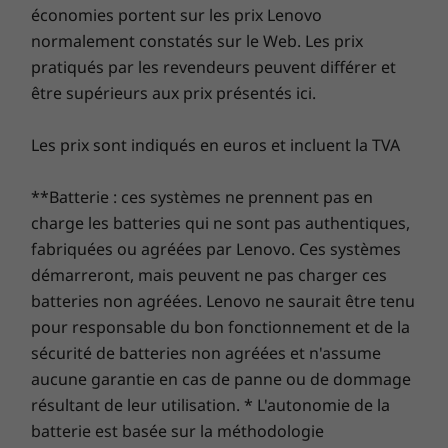
Qualcomm
Wi-Fi 7
savez avoir enregistré, mais que vous ne
renforcée pour vous protéger des logiciels
économies portent sur les prix Lenovo
ARM64
ssionnel
ssionnel
trouvez nulle part ? Copilot vous permet de
®
publicitaires, des logiciels malveillants et d’autres
Bluetooth
5.3
normalement constatés sur le Web. Les prix
gagner un temps précieux que vous auriez
menaces. Libérez le potentiel d’un parcours virtuel
Mémoire totale
Mémoire totale
Mémoire 
pratiqués par les revendeurs peuvent différer et
passé à chercher. Grâce à quelques mots
passionnant !
Station d’accueil prise en charge
Jusqu'à la
Jusqu’à 64 Go de
Jusqu'à 32
être supérieurs aux prix présentés ici.
seulement, votre assistant va parcourir les
LPDDR5x 64G
LPDDR5x
mémoire 
Station d'accueil USB-C®
soudée, double
8 400 MT/s soudé
6400 MT/s
applications et les plateformes de votre
canal
à double canal
DIMM
Les prix sont indiqués en euros et incluent la TVA
système. De plus, créez des images, rédigez
Design
des ébauches de contenu, obtenez même de
Disque dur
Disque dur
Disque d
l'aide pour le codage et générez des éléments
**Batterie : ces systèmes ne prennent pas en
SSD PCIe Gen4x4
Disque SSD PCIe
Jusqu’à 2 
Dimensions (H x L x P)
d'action et des transcriptions de vos réunions.
charge les batteries qui ne sont pas authentiques,
jusqu'à 1 To (2242)
Gen5 jusqu’à 2 To
SSD PCIe
16,9 mm x 313,6 mm x 219,4 mm/0,67" x 12,35" x 8,64"
(2280)
Gen4x4 (2
fabriquées ou agréées par Lenovo. Ces systèmes
démarreront, mais peuvent ne pas charger ces
Poids
batteries non agréées. Lenovo ne saurait être tenu
À partir de 1,24 kg
Acheter
Achet
pour responsable du bon fonctionnement et de la
sécurité de batteries non agréées et n'assume
Clavier
aucune garantie en cas de panne ou de dommage
Comparer
Comparer
Compa
TrackPoint à deux fonctions : déplacez le curseur ou
résultant de leur utilisation. * L'autonomie de la
appuyez deux fois pour ouvrir TrackPoint Quick Menu
batterie est basée sur la méthodologie
En option : rétroéclairage à LED blanches