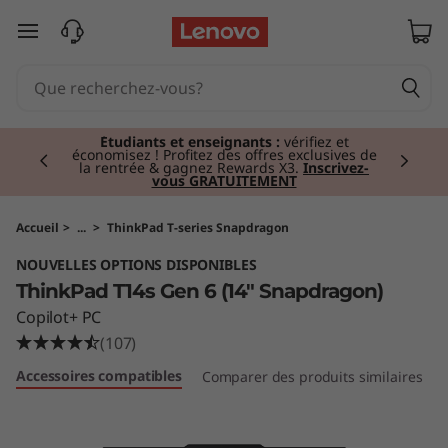
T
passer au contenu principal
h
i
Currently displaying item 3 of 3
n
Tablettes haut de gamme I
Personnelles,
puissantes, portables.
Acheter maintenant
k
P
Accueil
>
...
>
ThinkPad T-series Snapdragon
NOUVELLES OPTIONS DISPONIBLES
a
ThinkPad T14s Gen 6 (14" Snapdragon)
d
Copilot+ PC
(107)
T
Accessoires compatibles
Comparer des produits similaires
1