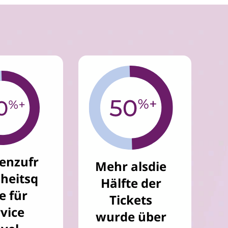
enzufr
Mehr alsdie
heitsq
Hälfte der
e für
Tickets
vice
wurde über