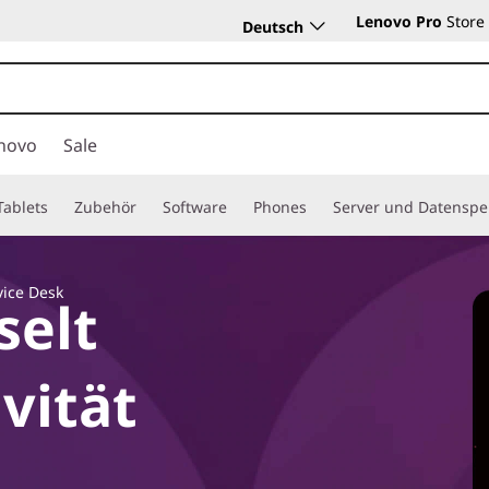
Lenovo Pro
Store
Deutsch
novo
Sale
Tablets
Zubehör
Software
Phones
Server und Datenspe
vice Desk
selt
vität