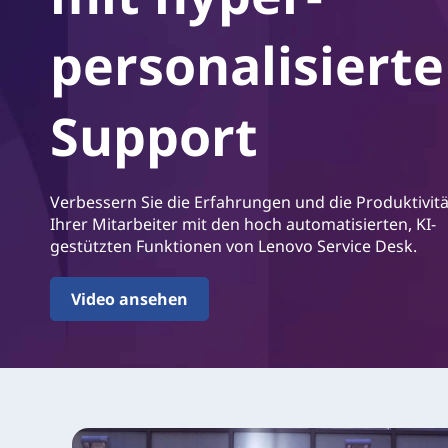
i
r
c
i
personalisiert
n
e
g
e
Support
D
n
e
Verbessern Sie die Erfahrungen und die Produktivitä
s
Ihrer Mitarbeiter mit den hoch automatisierten, KI-
gestützten Funktionen von Lenovo Service Desk.
k
Video ansehen