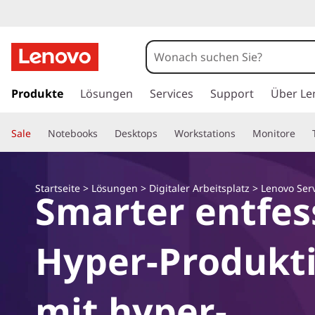
L
e
n
z
u
Produkte
Lösungen
Services
Support
Über Le
o
m
H
v
Sale
Notebooks
Desktops
Workstations
Monitore
a
u
o
p
t
S
Startseite
>
Lösungen
>
Digitaler Arbeitsplatz
>
Lenovo Ser
Smarter entfes
i
n
e
h
Hyper-Produkti
a
r
l
t
v
mit hyper-
s
p