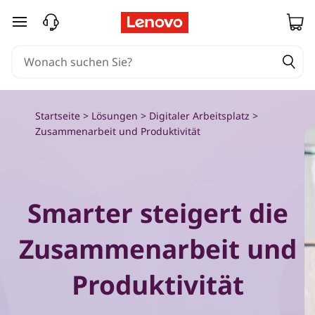
Z
zum Hauptinhalt springen
u
s
a
Startseite
>
Lösungen
>
Digitaler Arbeitsplatz
>
m
Zusammenarbeit und Produktivität
m
e
Smarter steigert die
n
Zusammenarbeit und
a
Produktivität
r