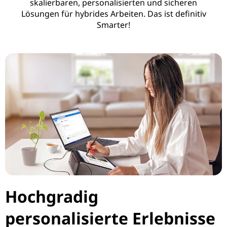
skalierbaren, personalisierten und sicheren
u
Lösungen für hybrides Arbeiten. Das ist definitiv
Smarter!
k
t
i
v
i
t
ä
t
Hochgradig
personalisierte Erlebnisse