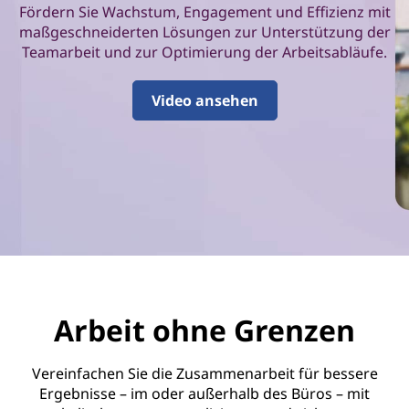
b
Fördern Sie Wachstum, Engagement und Effizienz mit
maßgeschneiderten Lösungen zur Unterstützung der
e
Teamarbeit und zur Optimierung der Arbeitsabläufe.
i
Video ansehen
t
u
n
d
P
r
Arbeit ohne Grenzen
o
Vereinfachen Sie die Zusammenarbeit für bessere
d
Ergebnisse – im oder außerhalb des Büros – mit