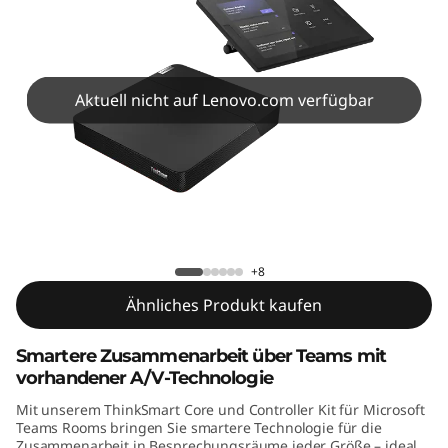
C
o
r
Aktuell nicht auf Lenovo.com verfügbar
e
+
C
ThinkSmart Core + Controller Kit MTR
o
+8
n
Ähnliches Produkt kaufen
t
Smartere Zusammenarbeit über Teams mit
vorhandener A/V-Technologie
r
Mit unserem ThinkSmart Core und Controller Kit für Microsoft
o
Teams Rooms bringen Sie smartere Technologie für die
Zusammenarbeit in Besprechungsräume jeder Größe – ideal