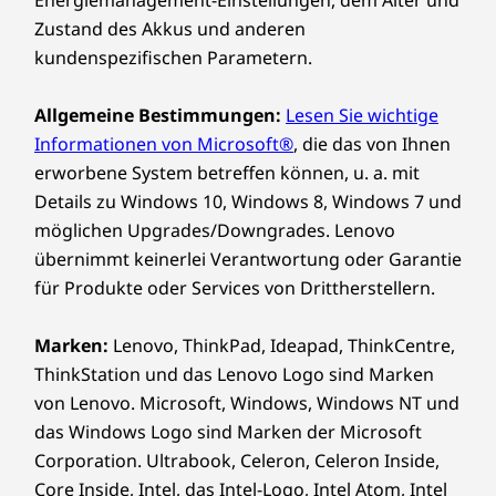
Zustand des Akkus und anderen
kundenspezifischen Parametern.
Allgemeine Bestimmungen:
Lesen Sie wichtige
Informationen von Microsoft®
, die das von Ihnen
erworbene System betreffen können, u. a. mit
Details zu Windows 10, Windows 8, Windows 7 und
möglichen Upgrades/Downgrades. Lenovo
Rundum abgesichert
übernimmt keinerlei Verantwortung oder Garantie
für Produkte oder Services von Drittherstellern.
ThinkSmart Core umfasst ThinkShield, unsere
integrierte Suite von Sicherheitslösungen zum
Marken:
Lenovo, ThinkPad, Ideapad, ThinkCentre,
Schutz Ihres Geräts und Ihrer Daten. Darüber
ThinkStation und das Lenovo Logo sind Marken
®
hinaus bietet die Intel vPro
Plattform die
von Lenovo. Microsoft, Windows, Windows NT und
weltweit umfassendste hardwarebasierte
das Windows Logo sind Marken der Microsoft
Sicherheit für Unternehmen. Sowohl der Core
Corporation. Ultrabook, Celeron, Celeron Inside,
als auch der Controller verfügen außerdem
über Anschlüsse für Kensington MiniSaver-
Core Inside, Intel, das Intel-Logo, Intel Atom, Intel