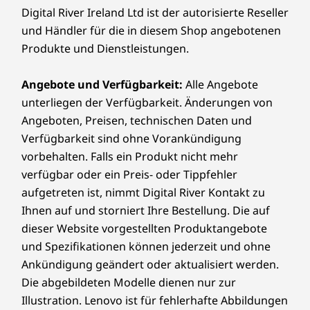
Trusted Platform Module (TPM) 2.0
Digital River Ireland Ltd ist der autorisierte Reseller
Anschluss für Kensington MiniSaver-Schloss
9
-
Stromanschluss
und Händler für die in diesem Shop angebotenen
Produkte und Dienstleistungen.
Zertifizierungen
10
-
Optional: HDMI-Eingang
Microsoft Teams Rooms
Angebote und Verfügbarkeit:
Alle Angebote
Persönliche Zusammenarbeit
®
vPro
unterliegen der Verfügbarkeit. Änderungen von
Der ThinkSmart Controller verfügt über ein
Angeboten, Preisen, technischen Daten und
Die technischen Daten können je nach Region/Modell variieren.
entspiegeltes, schmutzresistentes 25,7 cm
Verfügbarkeit sind ohne Vorankündigung
(10,1") HD-Display mit einem 10-Punkt-
vorbehalten. Falls ein Produkt nicht mehr
Touchscreen. Mit der anwenderfreundlichen
ThinkSmart Controller
verfügbar oder ein Preis- oder Tippfehler
Benutzeroberfläche von Microsoft Teams sind
aufgetreten ist, nimmt Digital River Kontakt zu
Start und Steuerung von Meetings, die
Display
Ihnen auf und storniert Ihre Bestellung. Die auf
Freigabe von Content und die
25,7 cm (10,1") 10-Punkt-Touch-HD (1.280 x 800),
dieser Website vorgestellten Produktangebote
Zusammenarbeit mit Kollegen an jedem Ort
Seitenverhältnis 16:10, entspiegelt und
und Spezifikationen können jederzeit und ohne
ganz einfach. Das komfortable Design bietet
schmutzresistent, 340 cd/m²
Ankündigung geändert oder aktualisiert werden.
zwei Betrachtungswinkel, integrierte IR-
Um 30° und 60° drehbar
Sensoren für die Anwesenheitserkennung im
Die abgebildeten Modelle dienen nur zur
Controller
Raum und das automatische Ein- und
Illustration. Lenovo ist für fehlerhafte Abbildungen
Anschlüsse und Steckplätze