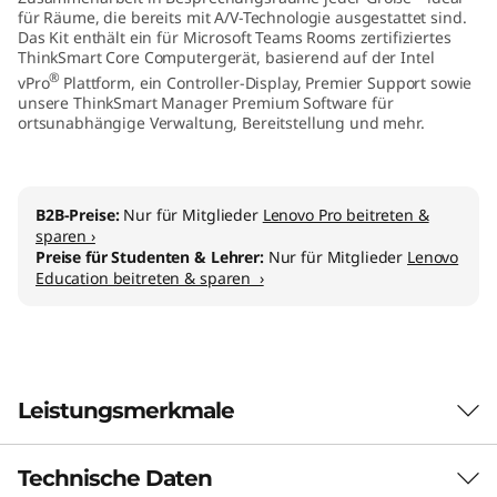
für Räume, die bereits mit A/V-Technologie ausgestattet sind.
l
Das Kit enthält ein für Microsoft Teams Rooms zertifiziertes
ThinkSmart Core Computergerät, basierend auf der Intel
l
®
vPro
Plattform, ein Controller-Display, Premier Support sowie
unsere ThinkSmart Manager Premium Software für
e
ortsunabhängige Verwaltung, Bereitstellung und mehr.
r
K
B2B-Preise:
Nur für Mitglieder
Lenovo Pro beitreten &
sparen ›
Preise für Studenten & Lehrer:
Nur für Mitglieder
Lenovo
i
Education beitreten & sparen ›
t
M
T
Leistungsmerkmale
R
Technische Daten