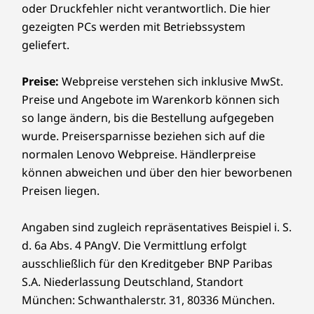
Ausschalten des Systems sowie USB-C-
oder Druckfehler nicht verantwortlich. Die hier
USB-C 2.0 (für ThinkSmart Core)
11
-
USB-C 2.0 (für Core)
Anschlüsse.
gezeigten PCs werden mit Betriebssystem
Kopfhörer-/Mikrofon-Kombianschluss
geliefert.
Sicherheit
12
-
Kopfhörer-/Mikrofon-Kombianschluss
Anschluss für Kensington MiniSaver-Schloss
Preise:
Webpreise verstehen sich inklusive MwSt.
Leicht zu verwalten
Preise und Angebote im Warenkorb können sich
13
-
Schraube für Sicherheitsplatte
Die technischen Daten können je nach Region/Modell variieren.
so lange ändern, bis die Bestellung aufgegeben
Mit der ThinkSmart Manager Software können
IT-Teams den gesamten ThinkSmart
wurde. Preisersparnisse beziehen sich auf die
Gerätebestand Ihres Unternehmens remote
normalen Lenovo Webpreise. Händlerpreise
14
-
Anschluss für Kensington MiniSaver-Schloss
bereitstellen, überwachen und Fehler darauf
können abweichen und über den hier beworbenen
beheben. Diese speziell entwickelte
Preisen liegen.
Verwaltungskonsole ist abonnementbasiert,
im Kit ist ein Jahr Premium-Level enthalten.
Angaben sind zugleich repräsentatives Beispiel i. S.
Nach einem Jahr haben Sie die Möglichkeit,
d. 6a Abs. 4 PAngV. Die Vermittlung erfolgt
entweder Basic oder Premium zu abonnieren,
ausschließlich für den Kreditgeber BNP Paribas
um den Verwaltungsservice weiterhin zu
S.A. Niederlassung Deutschland, Standort
nutzen.
München: Schwanthalerstr. 31, 80336 München.
Mehr über ThinkSmart Manager >