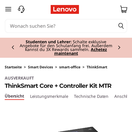
T
zum Hauptinhalt springen
h
i
Currently displaying item 2 of 3
n
Studenten und Lehrer:
Schalte exklusive
Angebote für den Schulanfang frei. Außerdem
kannst du 3X Rewards sammeln.
Achetez
maintenant
k
S
Startseite
>
Smart Devices
>
smart-office
>
ThinkSmart
AUSVERKAUFT
m
ThinkSmart Core + Controller Kit MTR
a
Übersicht
Leistungsmerkmale
Technische Daten
Anschlüs
r
t