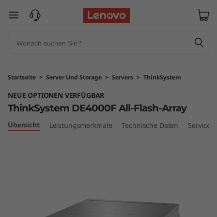
T
zum Hauptinhalt springen
h
i
n
Startseite
>
Server Und Storage
>
Servers
>
ThinkSystem
k
NEUE OPTIONEN VERFÜGBAR
ThinkSystem DE4000F All-Flash-Array
S
Übersicht
Leistungsmerkmale
Technische Daten
Services
y
s
t
e