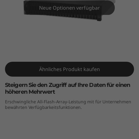
m
Neue Optionen verfügbar
D
E
4
0
ThinkSystem DE4000F All-Flash-Array
0
Ähnliches Produkt kaufen
0
Steigern Sie den Zugriff auf Ihre Daten für einen
F
höheren Mehrwert
Erschwingliche All-Flash-Array-Leistung mit für Unternehmen
A
bewährten Verfügbarkeitsfunktionen.
l
l