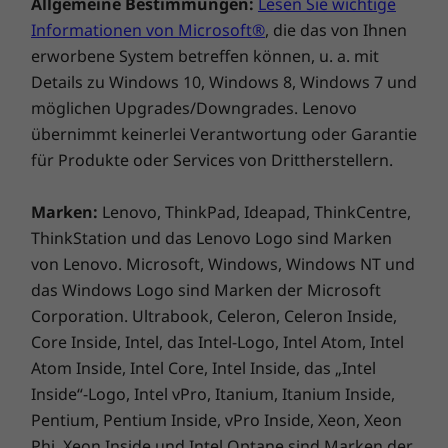
Allgemeine Bestimmungen:
Lesen Sie wichtige
ideal für unterwegs. Aufgrund der
Informationen von Microsoft®
, die das von Ihnen
beeindruckenden Akkulaufzeit macht es so gut
erworbene System betreffen können, u. a. mit
wie nie schlapp. Sollte ihm doch einmal der
Details zu Windows 10, Windows 8, Windows 7 und
Akku ausgehen, kann es mit RapidCharge in
möglichen Upgrades/Downgrades. Lenovo
nur einer Stunde wieder auf bis zu 80 %
übernimmt keinerlei Verantwortung oder Garantie
aufgeladen werden. Eine neue
Aluminiumoberfläche in Storm Grey und ein
für Produkte oder Services von Drittherstellern.
verfeinertes Kohlefaser-Design sorgen dabei
für ein elegantes und professionelles
Marken:
Lenovo, ThinkPad, Ideapad, ThinkCentre,
Erscheinungsbild.
ThinkStation und das Lenovo Logo sind Marken
von Lenovo. Microsoft, Windows, Windows NT und
das Windows Logo sind Marken der Microsoft
Corporation. Ultrabook, Celeron, Celeron Inside,
Core Inside, Intel, das Intel-Logo, Intel Atom, Intel
Atom Inside, Intel Core, Intel Inside, das „Intel
Inside“-Logo, Intel vPro, Itanium, Itanium Inside,
Pentium, Pentium Inside, vPro Inside, Xeon, Xeon
Phi, Xeon Inside und Intel Optane sind Marken der