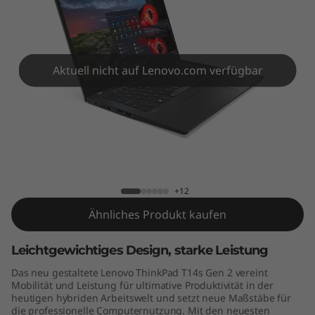
4
s
G
Aktuell nicht auf Lenovo.com verfügbar
e
n
2
ThinkPad T14s Gen 2 (14" AMD)
(
+12
1
Ähnliches Produkt kaufen
4
Leichtgewichtiges Design, starke Leistung
"
Das neu gestaltete Lenovo ThinkPad T14s Gen 2 vereint
Mobilität und Leistung für ultimative Produktivität in der
A
heutigen hybriden Arbeitswelt und setzt neue Maßstäbe für
die professionelle Computernutzung. Mit den neuesten