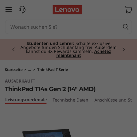
T
zum Hauptinhalt springen
h
i
Currently displaying item 2 of 3
n
Studenten und Lehrer:
Schalte exklusive
Angebote für den Schulanfang frei. Außerdem
kannst du 3X Rewards sammeln.
Achetez
maintenant
k
P
Startseite
>
...
>
ThinkPad T Serie
AUSVERKAUFT
a
ThinkPad T14s Gen 2 (14" AMD)
d
Leistungsmerkmale
Technische Daten
Anschlüsse und Stec
T
1