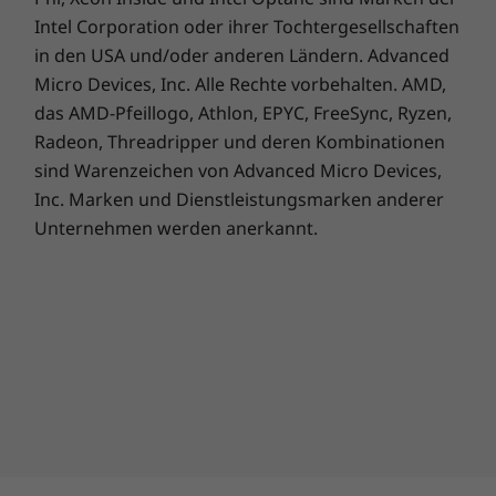
Intel Corporation oder ihrer Tochtergesellschaften
in den USA und/oder anderen Ländern. Advanced
Micro Devices, Inc. Alle Rechte vorbehalten. AMD,
das AMD-Pfeillogo, Athlon, EPYC, FreeSync, Ryzen,
Radeon, Threadripper und deren Kombinationen
sind Warenzeichen von Advanced Micro Devices,
Kaufen Sie diesen PC und erhalten Sie ein
Inc. Marken und Dienstleistungsmarken anderer
kostenloses Upgrade auf Windows 11,
Unternehmen werden anerkannt.
1
sobald es verfügbar ist.
1
Der Plan für die Einführung des Upgrades
wird gerade fertiggestellt. Sie soll Ende 2021
beginnen und bis ins Jahr 2022 hinein
andauern. Der genaue Zeitpunkt variiert je
nach Gerät. Bestimmte Funktionen erfordern
spezielle Hardware, siehe
https://www.microsoft.com/windows/windows
-11-specifications.