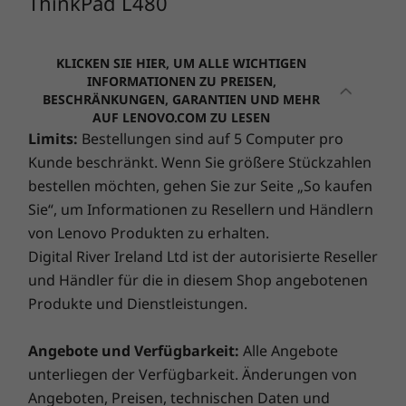
ThinkPad L480
Design
ADP
Displaytyp
KLICKEN SIE HIER, UM ALLE WICHTIGEN
Schützen Sie Ihren PC mit Lenovos Accidental Damage
14" multitouch antiglare, up to FHD IPS (1920 x 1080)
INFORMATIONEN ZU PREISEN,
Protection: dem ultimativen Schutzschild gegen böse
BESCHRÄNKUNGEN, GARANTIEN UND MEHR
Überraschungen! Schluss mit unvorhergesehenen
AUF LENOVO.COM ZU LESEN
Sonstiges
Reparaturkosten. Zahlen Sie einmalig einen Betrag im
Limits:
Bestellungen sind auf 5 Computer pro
CHF 51.76
CHF 
Inkl. MwSt.
24% Rabatt
Webpreis ab
Webpreis 
Voraus und profitieren Sie so von Einsparungen von
Kunde beschränkt. Wenn Sie größere Stückzahlen
CHF 1'768.46
CHF 1'5
Brand
28% bis 80%. Unsere Technikexperten, ausgestattet mit
bestellen möchten, gehen Sie zur Seite „So kaufen
thinkpad
Lenovos hochmodernen Diagnoseprogrammen, decken
Vergleichen
Jetzt kaufen
V
Sie“, um Informationen zu Resellern und Händlern
versteckte Schäden auf und beugen so bösen
Prozessor
Prozessor
Prozesso
von Lenovo Produkten zu erhalten.
Up to 8th
Überraschungen vor!
Bis zu AMD
Bis zu Int
Digital River Ireland Ltd ist der autorisierte Reseller
generation Intel®
Ryzen™ AI Pro 7
Core™ Ultr
Core™ i7 vPro™
(U15) auf I
und Händler für die in diesem Shop angebotenen
vPro®
Smart Performance
Produkte und Dienstleistungen.
Betriebssystem
Lenovo Smart Performance verbessert Ihre
Betriebssystem
Betriebs
Angebote und Verfügbarkeit:
Alle Angebote
Up to Windows 10
Bis Windows 11
Bis zu Wi
Computernutzung! Verleihen Sie Ihrem Computer
Pro
Pro
11 Pro
unterliegen der Verfügbarkeit. Änderungen von
mehr Leistung für einen reibungslosen Betrieb und
Angeboten, Preisen, technischen Daten und
rasend schnelle Ladezeiten. Profitieren Sie von einer