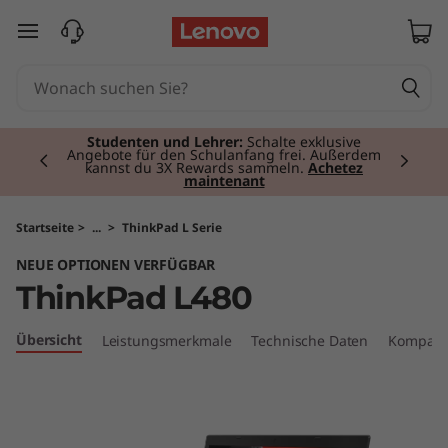
T
zum Hauptinhalt springen
h
i
Currently displaying item 2 of 3
n
Studenten und Lehrer:
Schalte exklusive
Angebote für den Schulanfang frei. Außerdem
kannst du 3X Rewards sammeln.
Achetez
maintenant
k
P
Startseite
>
...
>
ThinkPad L Serie
NEUE OPTIONEN VERFÜGBAR
a
ThinkPad L480
d
Übersicht
Leistungsmerkmale
Technische Daten
Kompati
L
4