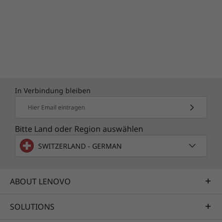
In Verbindung bleiben
Hier Email eintragen
Bitte Land oder Region auswählen
SWITZERLAND - GERMAN
Lassen Sie sich das Leben erleichtern
Das beginnt mit Windows 10 Pro für Ihr L480,
welches die persönliche Assistentin Cortana
ABOUT LENOVO
®
beinhaltet. Der Intel
Core™ Prozessor der
achten Generation sorgt für eine starke
SOLUTIONS
Leistung und hohe Geschwindigkeit. Und Sie