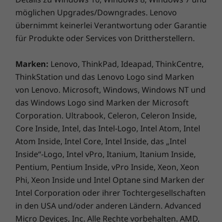
Handumdrehen einsatzbereit und dank der
möglichen Upgrades/Downgrades. Lenovo
Near Field Communication (NFC)-Technologie
übernimmt keinerlei Verantwortung oder Garantie
kommen Sie sogar in den Genuss drahtloser
für Produkte oder Services von Drittherstellern.
Kommunikation zwischen Ihrem Notebook
und anderen NFC-Geräten in der Umgebung.
Marken:
Lenovo, ThinkPad, Ideapad, ThinkCentre,
®
Dual Band AC (2x2) und Bluetooth
4.2 machen
ThinkStation und das Lenovo Logo sind Marken
Drahtlosverbindungen zu einem Kinderspiel –
von Lenovo. Microsoft, Windows, Windows NT und
und selbst wenn einmal kein Router in der
das Windows Logo sind Marken der Microsoft
Nähe ist, sind Sie mit der integrierten globalen
Corporation. Ultrabook, Celeron, Celeron Inside,
LTE-A-Breitbandverbindung stets online.
Core Inside, Intel, das Intel-Logo, Intel Atom, Intel
Atom Inside, Intel Core, Intel Inside, das „Intel
Inside“-Logo, Intel vPro, Itanium, Itanium Inside,
Pentium, Pentium Inside, vPro Inside, Xeon, Xeon
Phi, Xeon Inside und Intel Optane sind Marken der
Intel Corporation oder ihrer Tochtergesellschaften
in den USA und/oder anderen Ländern. Advanced
Micro Devices, Inc. Alle Rechte vorbehalten. AMD,