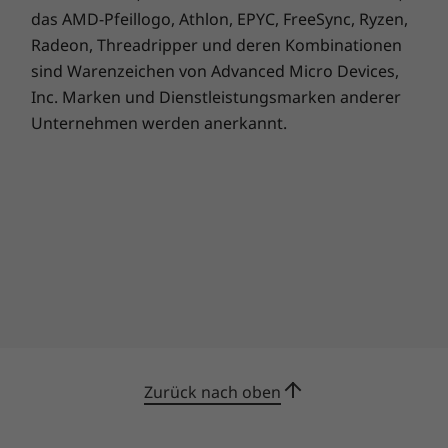
das AMD-Pfeillogo, Athlon, EPYC, FreeSync, Ryzen,
Radeon, Threadripper und deren Kombinationen
sind Warenzeichen von Advanced Micro Devices,
Inc. Marken und Dienstleistungsmarken anderer
Unternehmen werden anerkannt.
Kennwort – und Sorgen ade
Mit einem optionalen integrierten Touch-
Lesegerät für Fingerabdrücke und der
Infrarotkamera müssen Sie sich nie wieder ein
Kennwort merken! Melden Sie sich einfach mit
einer Berührung des Lesegeräts für
Fingerabdrücke oder über die
Gesichtserkennungssoftware von Windows
Hello automatisch auf Ihrem L480 an. Zudem
verhindert das Lesegerät für Fingerabdrücke
Zurück nach oben
biometrisches Hacking durch die Anti-Spoof-
Technologie. Hier wird das Fingerabdrucksbild
im Chip gespeichert und folglich bei der