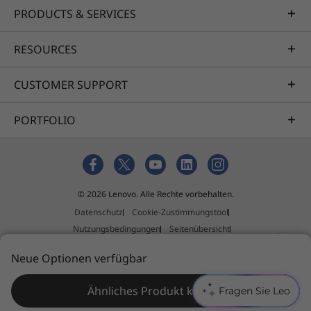
müssen sich nie wieder auf die Suche nach
PRODUCTS & SERVICES
Dateien, Fotos oder Meetings begeben – diese
Arbeit nimmt Ihnen Cortana ab! Wenn Sie
RESOURCES
Cortana in Ihren Kalender integrieren, können
Sie Ihre Suche sogar danach filtern, wann und
CUSTOMER SUPPORT
mit wem Sie an einer Datei gearbeitet haben.
Somit müssen Sie sich keine Dateinamen mehr
PORTFOLIO
merken.
© 2026 Lenovo. Alle Rechte vorbehalten.
Datenschutz
Cookie-Zustimmungstool
Nutzungsbedingungen
Seitenübersicht
Richtlinie für externe Einreichungen
Impressum
Neue Optionen verfügbar
Allgemeine Geschäftsbedingungen (AGB)
Ähnliches Produkt kaufen
Fragen Sie Leo