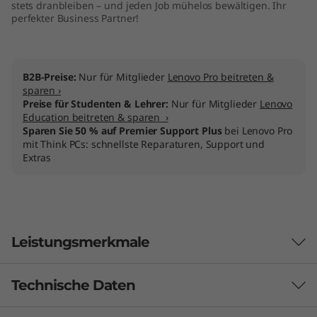
stets dranbleiben – und jeden Job mühelos bewältigen. Ihr
perfekter Business Partner!
B2B-Preise:
Nur für Mitglieder
Lenovo Pro beitreten &
sparen ›
Preise für Studenten & Lehrer:
Nur für Mitglieder
Lenovo
Education beitreten & sparen ›
Sparen Sie 50 % auf Premier Support Plus
bei Lenovo Pro
mit Think PCs: schnellste Reparaturen, Support und
Extras
Leistungsmerkmale
Technische Daten
Leistet viel, damit Sie es leichter haben
Original Price 69.01 CHF Discounted Price 51.76 CHF
Original Price 239.01 CHF Discounted Price 215.11 CHF
Original Price 28.00 CHF Discounted Price 21.00 CHF
Original Price 129.00 CHF Discounted Price 79.01 CHF
Original Price 24.01 CHF Discounted Price 18.01 CHF