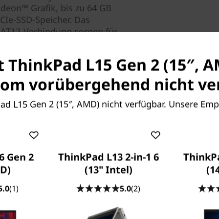
deon™ Grafik, bis zu 64 GB
CIe-SSD-Speicher. Das
 CAT12-Verbindung sorgen für
ie Ihre To-Do-Liste.
st ThinkPad L15 Gen 2 (15″, 
ss zum Zeitpunkt des Kaufs konfiguriert werden
om vorübergehend nicht ver
Pad L15 Gen 2 (15″, AMD) nicht verfügbar. Unsere Em
dem L15 Gen 2 effizienter
 mit Modern Standby das
vieren und bleibt selbst im
6 Gen 2
ThinkPad L13 2-in-1 6
ThinkP
d. Dank mehrerer
D)
(13" Intel)
(1
nen ganzen Tag können Sie
5.0
(1)
5.0
(2)