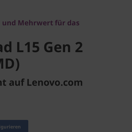
 L15 Gen 2
 und Mehrwert für das
D)
d L15 Gen 2
MD)
ht auf Lenovo.com
igurieren