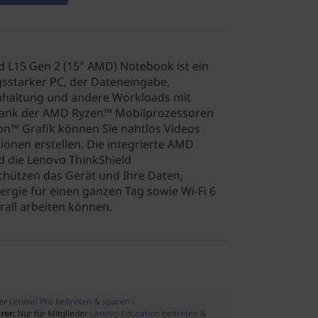
 L15 Gen 2 (15" AMD) Notebook ist ein
ngsstarker PC, der Dateneingabe,
haltung und andere Workloads mit
. Dank der AMD Ryzen™ Mobilprozessoren
on™ Grafik können Sie nahtlos Videos
onen erstellen. Die integrierte AMD
d die Lenovo ThinkShield
chützen das Gerät und Ihre Daten,
rgie für einen ganzen Tag sowie Wi-Fi 6
all arbeiten können.
der
Lenovo Pro beitreten & sparen ›
rer:
Nur für Mitglieder
Lenovo Education beitreten &