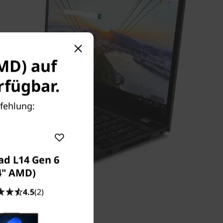
AMD) auf
fügbar.
pfehlung:
ad L14 Gen 6
4" AMD)
4.5
(2)