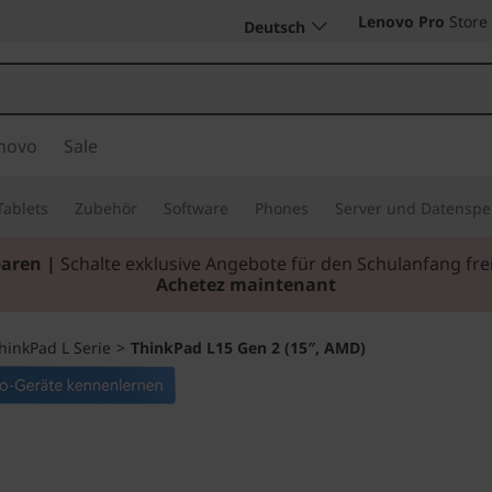
Lenovo Pro
Store
Deutsch
novo
Sale
Tablets
Zubehör
Software
Phones
Server und Datenspe
paren |
Schalte exklusive Angebote für den Schulanfang f
Achetez maintenant
hinkPad L Serie
>
ThinkPad L15 Gen 2 (15″, AMD)
Rechenleistung u