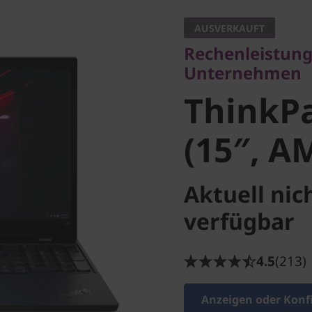
Unternehmen
AUSVERKAUFT
ThinkPad
Rechenleistung
Unternehmen
(15″, AM
ThinkPa
(15″, A
Aktuell nic
verfügbar
4.5
(213)
Anzeigen oder Konf