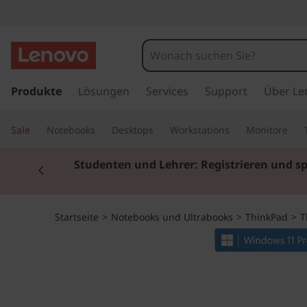
T
h
i
z
u
Produkte
Lösungen
Services
Support
Über Le
n
m
H
k
Sale
Notebooks
Desktops
Workstations
Monitore
a
u
P
Currently displaying item 2 of 3
Studenten und Lehrer: Registrieren und s
p
t
a
i
n
d
Startseite
>
Notebooks und Ultrabooks
>
ThinkPad
>
T
h
a
L
l
t
1
s
p