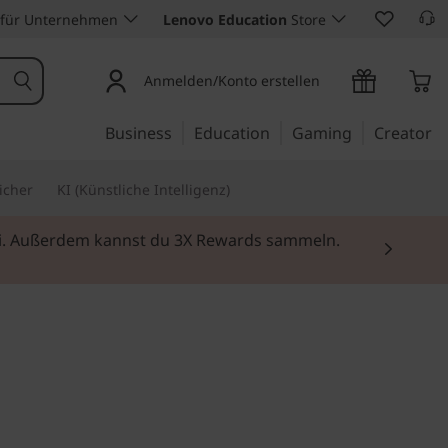
 für Unternehmen
Lenovo Education
Store
Anmelden/Konto erstellen
Business
Education
Gaming
Creator
icher
KI (Künstliche Intelligenz)
rei. Außerdem kannst du 3X Rewards sammeln.
nd Mehrwert für das