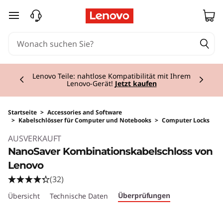
zum Hauptinhalt springen
Currently displaying item 2 of 3
Lenovo Teile: nahtlose Kompatibilität mit Ihrem
Lenovo-Gerät!
Jetzt kaufen
Startseite
>
Accessories and Software
>
Kabelschlösser für Computer und Notebooks
>
Computer Locks
Original Price 39.00 CHF Discounted Price 29.
AUSVERKAUFT
NanoSaver Kombinationskabelschloss von
Lenovo
(32)
Überprüfungen
Übersicht
Technische Daten