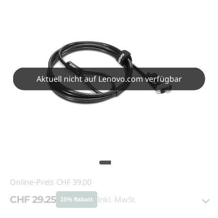
Aktuell nicht auf Lenovo.com verfügbar
Online-Preis
CHF 39.00
CHF 29.25
Inkl. MwSt.
25% Rabatt